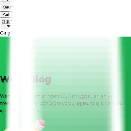
Kurumsal
Weoll dünyası ile tanış!
Partner Olmak İstiyorum
🇹🇷
TR
Giriş Yap
Weoll
Blog
Weoll'un deneyimlerinden süzülen içgörüler, en yeni
trendler ve dijital dönüşüm yolculuğunuza ışık tutacak
içeriklere göz atın.