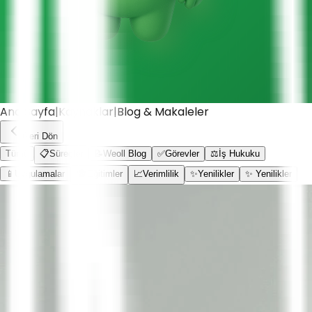
Ana Sayfa
|
Kaynaklar
|
Blog & Makaleler
Geri Dön
Tümü
📋
Süreçler
📝
Weoll Blog
✅
Görevler
⚖️
İş Hukuku
📱
Uygulamalar
🎓
Eğitimler
📈
Verimlilik
✨
Yenilikler
✨ Yenilikler