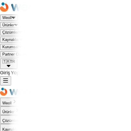
Weoll
Ürünler
Çözümler
Kaynaklar
Kurumsal
Weoll dünyası ile tanış!
Partner Olmak İstiyorum
🇹🇷
TR
Giriş Yap
Weoll
Ürünler
Çözümler
Kaynaklar