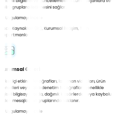
Önemli bilgilerin ve güncellemelerin tüm çalışanlara veya
belirli gruplara iletilmesini sağlar.
Uygulamayı İncele
İnsan Kaynakları (İK), Kurumsal İletişim, Tüm
Departmanlar
Kurumsal Galeri
Şirket içi etkinlik fotoğrafları, lansman videoları, ürün
görselleri veya saha denetim fotoğrafları genellikle
kişisel bilgisayarlarda, dağınık klasörlerde veya kaybolup
giden mesajlaşma gruplarında saklanır.
Uygulamayı İncele