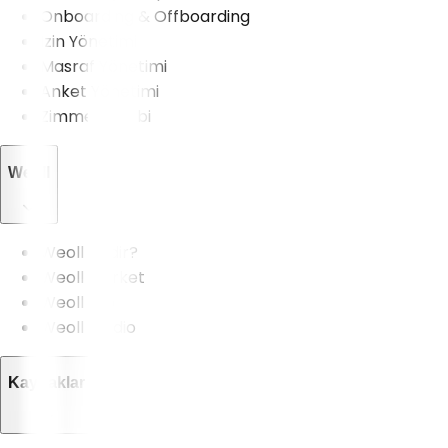
Onboarding & Offboarding
İzin Yönetimi
Masraf Yönetimi
Anket Yönetimi
Zimmet Takibi
Weoll
Weoll Nedir?
Weoll Market
Weoll Pro
Weoll Studio
Kaynaklar