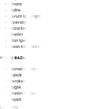
Finans
Kalite
Kurum İçi İletişim
Operasyon
Pazarlama
Üretim
İdari İşler
İnsan Kaynakları
PROFİL BAZLI
Hizmet Sektörü
Lojistik
Perakende
Sağlık
Üretim Sektörü
İnşaat