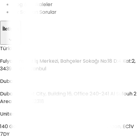
Blog & Makaleler
Sık Sorulan Sorular
İletişim
Türkiye
Fulya, Onsekiz İş Merkezi, Bahçeler Sokağı No:18 D:4 Kat:2,
34394 Şişli/İstanbul
Dubai
Dubai Internet City, Building 16, Office 240-241 Al Sufouh 2
Area Dubai 502318
United Kingdom
140 Goswell Road Unit 3 Technique Building London, EC1V
7DY