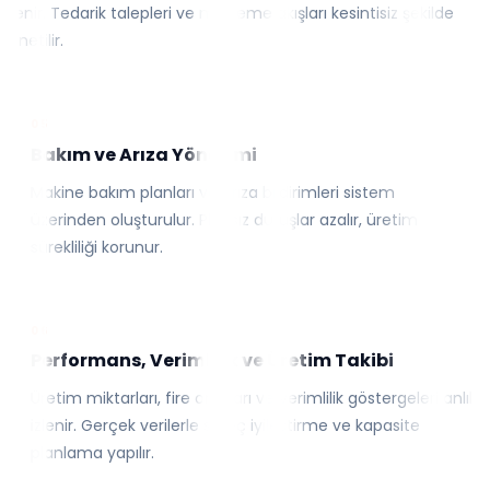
izlenir. Tedarik talepleri ve malzeme akışları kesintisiz şekilde
yönetilir.
05
Bakım ve Arıza Yönetimi
Makine bakım planları ve arıza bildirimleri sistem
üzerinden oluşturulur. Plansız duruşlar azalır, üretim
sürekliliği korunur.
06
Performans, Verimlilik ve Üretim Takibi
Üretim miktarları, fire oranları ve verimlilik göstergeleri anlık
izlenir. Gerçek verilerle süreç iyileştirme ve kapasite
planlama yapılır.