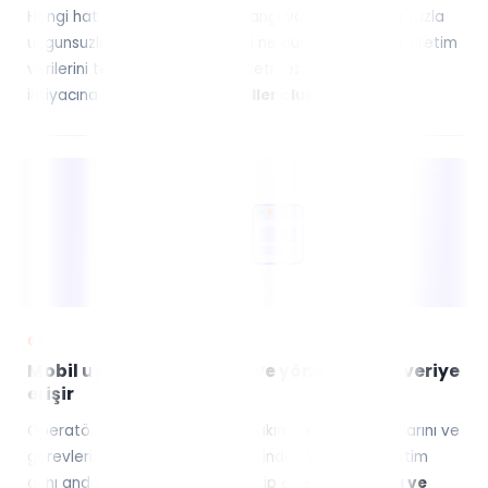
Hangi hat daha çok duruyor, hangi vardiyada daha fazla
uygunsuzluk var, bakım süreleri ne durumda… Weoll, üretim
verilerini tek tip raporlara hapsetmez. Yönetim, kendi
ihtiyacına göre
dinamik paneller oluşturur.
05
Mobil uygulama ile saha ve yönetim aynı veriye
erişir
Operatörler, kalite ekipleri ve bakım personeli formlarını ve
görevlerini mobil uygulama üzerinden yönetir. Yönetim
aynı anda merkezden süreci takip eder.
Veri kaybı ve