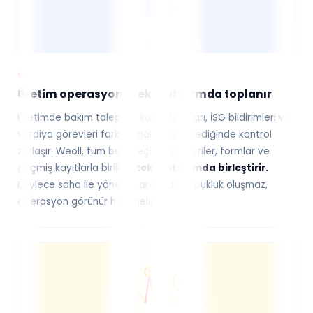
01
Üretim operasyonu tek platformda toplanır
Üretimde bakım talepleri, kalite formları, İSG bildirimleri ve
vardiya görevleri farklı kanallarda ilerlediğinde kontrol
zorlaşır. Weoll, tüm bu süreçleri ilgili veriler, formlar ve
geçmiş kayıtlarla birlikte
tek platformda birleştirir.
Böylece saha ile yönetim arasında kopukluk oluşmaz,
operasyon görünür hale gelir.