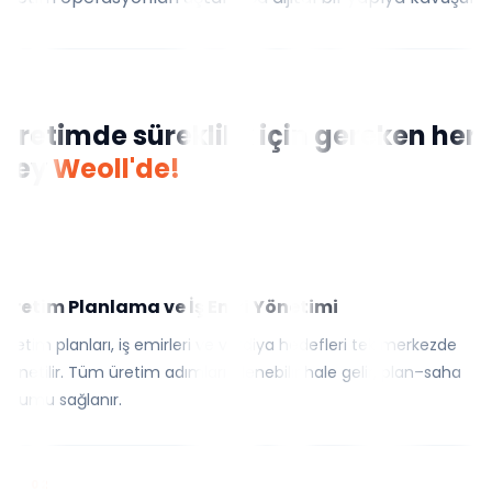
Üretimde süreklilik için gereken her
şey
Weoll'de!
01
Üretim Planlama ve İş Emri Yönetimi
Üretim planları, iş emirleri ve vardiya hedefleri tek merkezde
yönetilir. Tüm üretim adımları izlenebilir hale gelir, plan–saha
uyumu sağlanır.
02