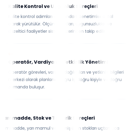
Kalite Kontrol ve Uygunluk Süreçleri
Kalite kontrol adımları ve standart denetimler dijital
olarak yürütülür. Ölçüm kayıtları, uygunsuzluklar ve
düzeltici faaliyetler sistem üzerinden takip edilir.
03
Operatör, Vardiya ve Yetkinlik Yönetimi
Operatör görevleri, vardiya dağılımları ve yetkinlik bilgileri
merkezi olarak planlanır. Doğru iş, doğru kişiyle ve doğru
zamanda buluşur.
04
Hammadde, Stok ve Tedarik Süreçleri
Hammadde, yarı mamul ve bitmiş ürün stokları uçtan uca