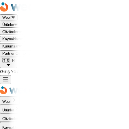
Weoll
Ürünler
Çözümler
Kaynaklar
Kurumsal
Weoll dünyası ile tanış!
Partner Olmak İstiyorum
🇹🇷
TR
Giriş Yap
Weoll
Ürünler
Çözümler
Kaynaklar