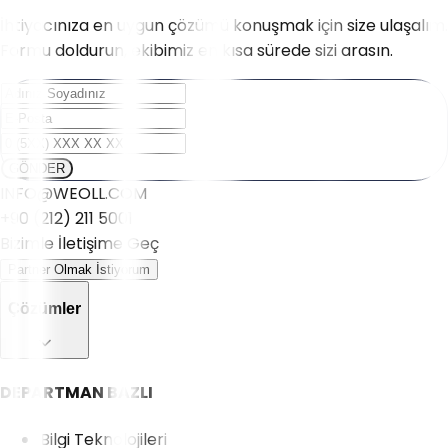
İhtiyacınıza en uygun çözümü konuşmak için size ulaşalım.
Formu doldurun, ekibimiz en kısa sürede sizi arasın.
GÖNDER
INFO@WEOLL.COM
+90 (212) 211 5001
Bizimle İletişime Geç
Partner Olmak İstiyorum
Çözümler
DEPARTMAN BAZLI
Bilgi Teknolojileri