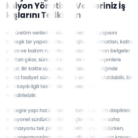
Aksiyon Yönetimi: Verileriniz İş
Akışlarını Tetiklesin
Weoll, üretim verileri ile süreç yönetimi altyapısını
bütünleşik bir yapıda birleştirir. Dijital iş talimatları, kalite
kayıtları ve bakım raporları yalnızca saklanan belgeler
olmaktan çıkar, süreçleri başlatan aktif bileşenlere
dönüşür. Bir kalite uygunsuzluğu tespit edildiğinde
düzeltici faaliyet süreci otomatik olarak başlatılabilir, bir
bakım kaydı ilgili teknik ekibe görev olarak
yönlendirilebilir.
Bu entegre yapı hata riskini azaltırken, üretim disiplinini ve
operasyonel sürdürülebilirliği güçlendirir. Tüm saha
koordinasyonu tek platform üzerinden yürütülürken,
üretim operasyonları uçtan uca dijital bir yapıya kavuşur.