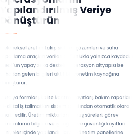
Yapılandırılmış Veriye
Dönüştürün
Geleneksel üretim takip sistemi çözümleri ve saha
raporlama araçları verileri çoğunlukla yalnızca kaydeder.
Weoll'un yapay zeka destekli operasyon altyapısı ise
sahadan gelen bilgileri aktif bir yönetim kaynağına
dönüştürür.
Vardiya formları, kalite kontrol kayıtları, bakım raporları
ve dijital iş talimatları sistem tarafından otomatik olarak
analiz edilir. Üretim miktarları, duruş süreleri, görev
tamamlama bilgileri ve iş sağlığı ve güvenliği kayıtları
saniyeler içinde yapılandırılarak yönetim panellerine