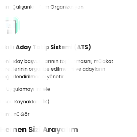
Tüm Çalışanlar, Tüm Organizasyon
Akıllı Aday Takip Sistemi (ATS)
Yeni aday başvurularının toplanmasını, mülakat
süreçlerinin organize edilmesini ve adayların
değerlendirilmesini yönetir.
Uygulamayı İncele
İnsan Kaynakları (İK)
Tümünü Gör
Hemen Sizi Arayalım