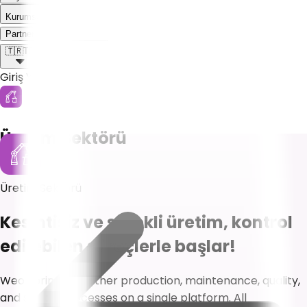
Kurumsal
Weoll dünyası ile tanış!
Partner Olmak İstiyorum
🇹🇷
TR
Giriş Yap
Üretim Sektörü
Üretim Sektörü
Kesintisiz ve sürekli üretim, kontrol
edilebilen süreçlerle başlar!
Weoll brings together production, maintenance, quality,
and supply processes on a single platform. All