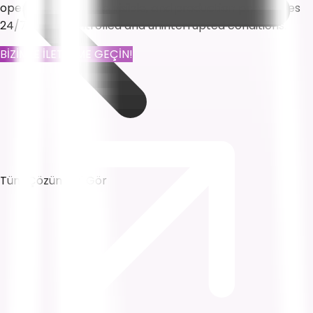
operations become visible, and production progresses
24/7 under controlled and uninterrupted conditions.
BİZİMLE İLETİŞİME GEÇİN!
Tüm Çözümleri Gör