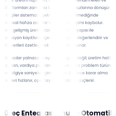
Günlük üretim raporları, vardiya değerlendirmeleri ve
kalite formları zamanla büyük veri havuzlarına dönüşür.
Bu bilgiler sistematik şekilde analiz edilmediğinde
kurumsal hafıza zayıflar ve saha deneyimi kaybolur.
Weoll, gelişmiş üretim takip sistemi altyapısı ile
operasyon kayıtlarını içeriklerine göre değerlendirir ve
kritik verileri özetleyerek yöneticilere sunar.
Kullanıcılar yalnızca dosya adına göre değil; üretim hattı,
ekipman, vardiya planlama verileri veya problem türüne
göre bilgiye saniyeler içinde ulaşır. Böylece karar alma
süreçleri hızlanır, operasyonel tutarlılık güçlenir.
Süreç Entegrasyonu ve Otomatik