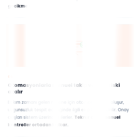
gecikme azalır.
06
Otomasyonlarla manuel takip ve hata riski
azalır
Bakım zamanı gelen makine için otomatik görev oluşur,
uygunsuzluk tespit edildiğinde ilgili ekip bilgilendirilir. Onay
akışları sistem üzerinden ilerler.
Tekrar eden manuel
kontroller ortadan kalkar.