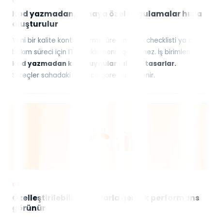
03
Kod yazmadan, sahaya özel uygulamalar hızla
oluşturulur
Yeni bir kalite kontrol formu, üretim hattı checklisti ya da
bakım süreci için IT'yi beklemeniz gerekmez. İş birimleri,
kod yazmadan kendi uygulamalarını tasarlar.
Süreçler sahadaki ihtiyaca göre güncellenir.
04
Özelleştirilebilir raporlarla gerçek performans
görünür