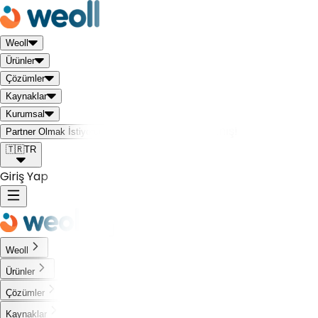
Weoll
Ürünler
Çözümler
Kaynaklar
Kurumsal
Weoll dünyası ile tanış!
Partner Olmak İstiyorum
🇹🇷
TR
Giriş Yap
Weoll
Ürünler
Çözümler
Kaynaklar