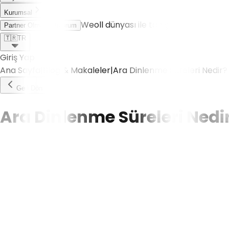
Kurumsal
Weoll dünyası ile tanış!
Partner Olmak İstiyorum
🇹🇷
TR
Giriş Yap
Ana Sayfa
|
Blog & Makaleler
|
Ara Dinlenme Süreleri Nedir?
Geri Dön
Ara Dinlenme Süreleri Nedi