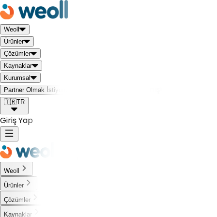
Weoll
Ürünler
Çözümler
Kaynaklar
Kurumsal
Weoll dünyası ile tanış!
Partner Olmak İstiyorum
🇹🇷
TR
Giriş Yap
Weoll
Ürünler
Çözümler
Kaynaklar