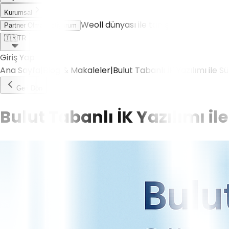
Kurumsal
Weoll dünyası ile tanış!
Partner Olmak İstiyorum
🇹🇷
TR
Giriş Yap
Ana Sayfa
|
Blog & Makaleler
|
Bulut Tabanlı İK Yazılımı ile Sür
Geri Dön
Bulut Tabanlı İK Yazılımı ile 