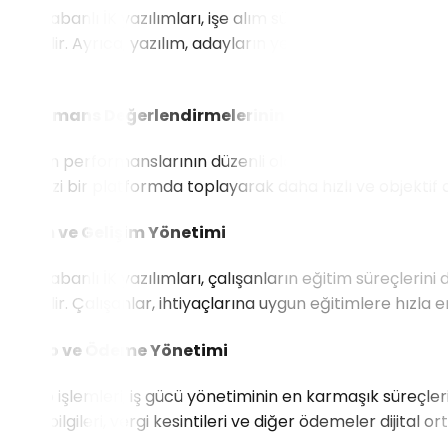
Bulut tabanlı İK yazılımları, işe alım süreçlerini otomatikl
edilebilir. Ayrıca, yazılım, adayların yetkinliklerini ana
tanır.
Performans Değerlendirmelerinin Dijitalleşmesi
Çalışan performanslarının düzenli olarak değerlendirilmesi,
merkezi bir platformda toplayarak daha hızlı ve objektif d
Eğitim ve Gelişim Yönetimi
Bulut tabanlı İK yazılımları, çalışanların eğitim süreçlerini
edilebilir. Çalışanlar, ihtiyaçlarına uygun eğitimlere hızla eriş
Bordro ve Ödeme Yönetimi
Bordro işlemleri, iş gücü yönetiminin en karmaşık süreçlerind
maaş bilgileri, vergi kesintileri ve diğer ödemeler dijital 