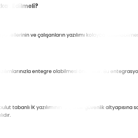
kkat Edilmeli?
fesyonellerinin ve çalışanların yazılımı kolayca kullanabilm
azılımlarınızla entegre olabilmesi önemlidir. Bu entegrasyon
 bulut tabanlı İK yazılımının güçlü bir güvenlik altyapısın
ıdır.