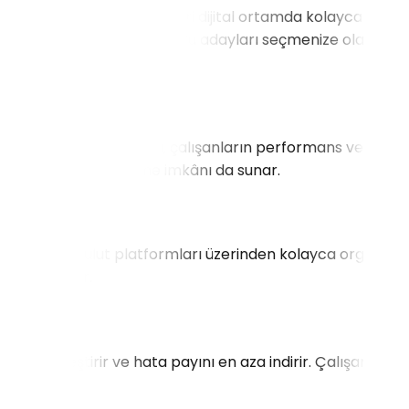
aramaları ve mülakat süreçleri dijital ortamda kolayca takip
Bu, zaman kazanmanıza ve doğru adayları seçmenize olanak
 tabanlı İK yazılımları, çalışanların performans verilerini
lık geri bildirim verme imkânı da sunar.
işim fırsatları bulut platformları üzerinden kolayca organize
 ile ölçebilir.
otomatikleştirir ve hata payını en aza indirir. Çalışanların
lenir.