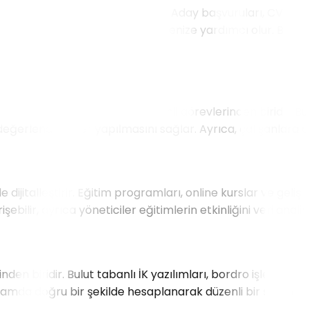
eştirir ve daha verimli hale getirir. Aday başvuruları, CV t
liz ederek en uygun adayları belirlemenize yardımcı olur. 
 İK departmanlarının en önemli görevlerinden biridir. Bulut
eğerlendirmeler yapılmasını sağlar. Ayrıca, çalışanlara an
 de dijitalleştirir. Eğitim programları, online kurslar ve gel
ebilir, ayrıca yöneticiler eğitimlerin etkinliğini veri analitiği
en biridir. Bulut tabanlı İK yazılımları, bordro işlemlerini 
ortamda doğru bir şekilde hesaplanarak düzenli bir şekilde iş