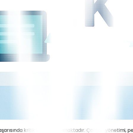
şarısında kritik bir rol oynamaktadır. Çalışan yönetimi, 