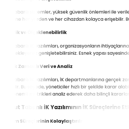
Bulut tabanlı sistemler, yüksek güvenlik önlemleri ile verile
verilerine her yerden ve her cihazdan kolayca erişebilir. 
Esneklik ve Ölçeklenebilirlik
Bulut tabanlı İK yazılımları, organizasyonların ihtiyaçların
özellik ekleyerek genişletebilirsiniz. Esnek yapısı sayesi
Gerçek Zamanlı Veri ve Analiz
Bulut tabanlı İK yazılımları, İK departmanlarına gerçek zama
edilebilir. Bu sayede, yöneticiler hızlı bir şekilde karar alab
diğer önemli metrikleri analiz ederek daha bilinçli kararlar 
3. Bulut Tabanlı İK Yazılımının İK Süreçlerine Etk
İşe Alım Süreçlerinin Kolaylaştırılması