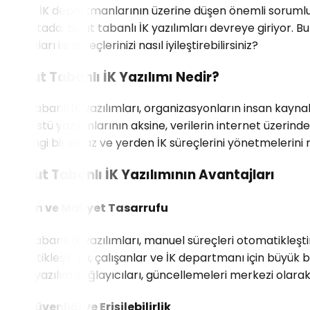
fazlası, İK departmanlarının üzerine düşen önemli sorumlul
bu noktada, bulut tabanlı İK yazılımları devreye giriyor. Bu y
yazılımları ile süreçlerinizi nasıl iyileştirebilirsiniz?
1. Bulut Tabanlı İK Yazılımı Nedir?
Bulut tabanlı İK yazılımları, organizasyonların insan kayna
masaüstü yazılımlarının aksine, verilerin internet üzerinden
herhangi bir cihaz ve yerden İK süreçlerini yönetmelerini 
2. Bulut Tabanlı İK Yazılımının Avantajları
Zaman ve Maliyet Tasarrufu
Bulut tabanlı İK yazılımları, manuel süreçleri otomatikleşti
otomatikleşir. Bu, çalışanlar ve İK departmanı için büyük 
çünkü yazılım sağlayıcıları, güncellemeleri merkezi olara
Veri Güvenliği ve Erişilebilirlik