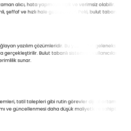
aman alıcı, hata yapmaya açık ve verimsiz olabilir. İşte
, şeffaf ve hızlı hale getirebiliyor. Peki, bulut tabanlı İK
ağlayan yazılım çözümleridir. Bu yazılımlar, geleneksel
gerçekleştirilir. Bulut tabanlı sistemler, kullanıcıların
imlilik sunar.
leri, tatil talepleri gibi rutin görevler dijital ortamda
kımı ve güncellenmesi daha düşük maliyetlere sahiptir