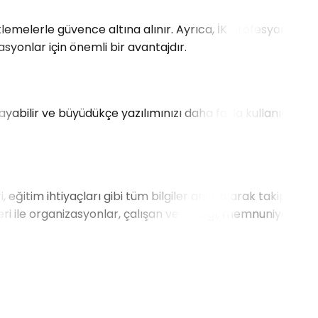
eklemelerle güvence altına alınır. Ayrıca, İK profesyonelleri
syonlar için önemli bir avantajdır.
ayabilir ve büyüdükçe yazılımınızı daha fazla kullanıcı ve
eğitim ihtiyaçları gibi tüm bilgiler anlık olarak takip
ikleri ile organizasyonlar, çalışan verimliliği, memnuniyet ve