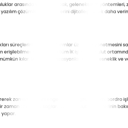
uklar arasında yer alır. Ancak, geleneksel İK yöntemleri, z
azılım çözümleri, İK süreçlerini dijitalleştirerek daha verimli
kları süreçlerini dijital platformlar üzerinde yönetmesini s
 erişilebilmesini sağlar ve tüm İK işlemleri bulut ortamında 
mümkün kılar. Bu da organizasyonlara büyük esneklik ve ver
rerek zaman kaybını engeller. Örneğin, işe alım, bordro işlem
bir zaman tasarrufu sağlar. Ayrıca, bulut sistemlerinin ba
k yapar.