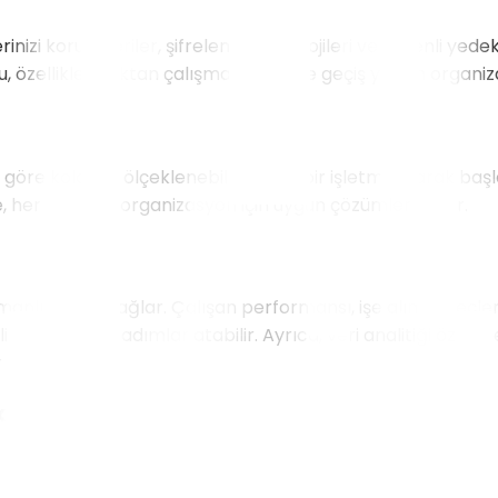
rinizi korur. Veriler, şifreleme teknolojileri ve düzenli yed
Bu, özellikle uzaktan çalışma modeline geçiş yapan organiza
a göre kolayca ölçeklenebilir. Küçük bir işletme olarak başl
nde, her boyutta organizasyon için uygun çözümler sunar.
nlı veriler sağlar. Çalışan performansı, işe alım süreçleri, 
ilir ve stratejik adımlar atabilir. Ayrıca, veri analitiği özell
alabilir.
isi