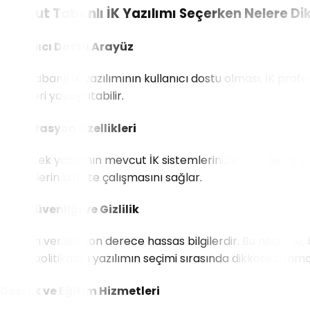
4. Bulut Tabanlı İK Yazılımı Seçerken Nelere Di
Kullanıcı Dostu Arayüz
Bulut tabanlı İK yazılımının kullanıcı dostu olması, İK pro
süreçleri yavaşlatabilir.
Entegrasyon Özellikleri
Seçilecek yazılımın mevcut İK sistemlerinizle ve diğer iş y
sistemlerin birlikte çalışmasını sağlar.
Veri Güvenliği ve Gizlilik
Çalışan verileri son derece hassas bilgilerdir. Bu nedenle,
gizlilik politikaları yazılımın seçimi sırasında dikkate alınmal
Destek ve Eğitim Hizmetleri