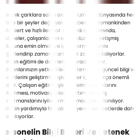
Dinamik çarklara sahip olan günümüz iş dünyasında her
saniye bir şeyler değişiyor. Rekabet her zamankinden
daha sert ve hızlı ilerliyor. Dinamik iş ortamında,
işletmeler, çalışanlarının en üst düzeyde yetişmiş
olduğuna emin olmak ve iş performanslarını
değerlendirip zamanla artırmak zorunda kalıyorlar.
Çalışan eğitimi de denkleme burada giriyor.
Çalışanlarınızın yetkinliklerini artırmak ve güncel bilgi ve
becerilerini geliştirmek işletmeler için oldukça önemli
olabilir. Çalışan eğitimi, işletmelerin çalışanlarını
geliştirmesi, motivasyonlarını artırması ve iş
performanslarını iyileştirmesi amacıyla kullanılıyor.
Eğitimin yardımıyla firmalar da yerel rekabetlerde daha
öne çıkıyorlar.
Personelin Bilgi Beceri Ve Yetenek