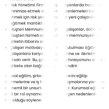
Risk Yönetimi: Firmalar operasyonlarda hataları
minimize etmek ve gerekli düzenlemeleri takip
etmek için risk yönetimine dair yeni çalışanları
eğitmek mantıklı olabilir.
Müşteri Memnuniyeti: Eğitimli çalışanlar, daha iyi
müşteri hizmeti sağlar. Müşteri memnuniyeti bir
şirketin itibarını artırır.
Çalışan motivasyonu ve elde tutulması: Eğitim,
çalışanlara kariyerlerini geliştirme ve ilerletme
fırsatı verir. Bu, çalışanların motivasyonunu artırır ve
şirkete olan bağlılıklarını güçlendirir.
Kurumsal eğitim, şirketlerin çalışanlarını eğitip
geliştirmelerine ve iş hedeflerine ulaşmalarına yardımcı
olan önemli bir unsurlar biri olacaktır. Kurumsal eğitimin
önemli bir rol oynamasının bahsi geçen nedenlerden
dolayı olduğu söylenebilir.