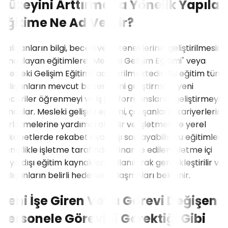
Düzeyini Arttırmaya Yönelik Yapılan
Eğitime Ne Ad Verilir?
Çalışanların bilgi, beceri ve yeteneklerinin geliştirilmesini
amaçlayan eğitimlere "Mesleki Gelişim Eğitimi" veya
"Mesleki Gelişim Eğitimi" adı verilmektedir. Bu eğitim türü
çalışanların mevcut becerilerini geliştirmeyi, yeni
beceriler öğrenmeyi ve iş performanslarını geliştirmeyi
amaçlar. Mesleki gelişim eğitimi, çalışanların kariyerlerini
ilerletmelerine yardımcı olabilir ve işletmelere yerel
rekabetlerde rekabet avantajı sağlayabilir. Bu eğitimler
genellikle işletme tarafından finanse edilen işletme içi
veya dışı eğitim kaynakları kullanılarak gerçekleştirilir ve
çalışanların belirli hedeflere ulaşmaları beklenir.
Yeni İşe Giren Veya Görevi Değişen
Personele Görevini Gerektiği Gibi