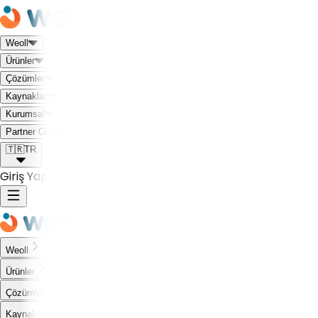
Weoll
Ürünler
Çözümler
Kaynaklar
Kurumsal
Weoll dünyası ile tanış!
Partner Olmak İstiyorum
🇹🇷
TR
Giriş Yap
Weoll
Ürünler
Çözümler
Kaynaklar