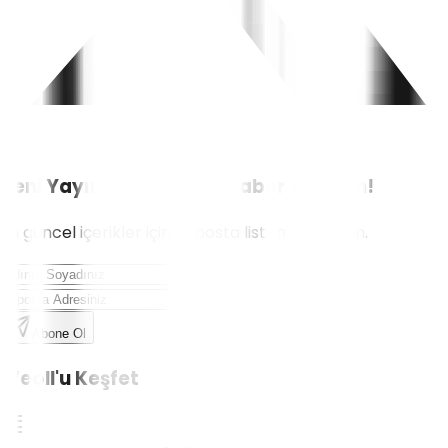
Yeni Yayınlardan İlk Siz Haberdar Olun!
En güncel içerikler için e-posta listemize katılın.
Abone Ol
Weoll'u Keşfet