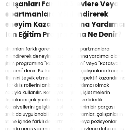
Çalışanları Farklı Görevlere Veya
Departmanlara Yönlendirerek
Deneyim Kazanmalarına Yardımcı
Olan Eğitim Programına Ne Denir?
Çalışanları farklı görevlere veya departmanlara
yönlendirerek deneyim kazanmalarına yardımcı olan
eğitim programına "Rotasyon Eğitimi" veya "Rotasyon
Programı" denir. Bu tür programlar, çalışanların kariyer
gelişimini teşvik etmek, geniş bir perspektif kazandırmak
ve farklı iş rollerini anlamalarına yardımcı olmak
amacıyla kullanılır. Rotasyon eğitimi, işletmelerin
çalışanlarını çok yönlü hale getirme ve liderlik
potansiyellerini geliştirme stratejilerinin bir parçası
olarak da uygulanabilir. Bu tür programlar, çalışanların
işletme içinde farklı departmanlar veya pozisyonlar
arasında geçiş yapmalarını sağlar, böylece daha geniş