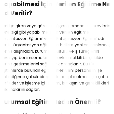
Yapabilmesi İçin Verilen Eğitime Ne
Ad Verilir?
Yeni işe giren veya görevi değişen personele, görevlerini
gerektiği gibi yapabilmesi için verilen eğitime
"Oryantasyon Eğitimi" veya "Entegrasyon Eğitimi" adı
verilir. Oryantasyon eğitimi ile birlikte yeni çalışanların iş
yerine alışmaları, kurumsal kültürü ve iş süreçlerini
kavrayıp benimsemeleri, görevlerini etkili bir şekilde
yerine getirmelerini sağlamak amaçlanır. Bu tür
eğitimlerde bulunan eğitmenler, yeni personelin işe
olabildiğince çabuk bir şekilde adapte olması için çaba
sarf eder ve işletme içi iletişimi, iş akışını ve gereklilikleri
anlamalarını sağlar.
Kurumsal Eğitim Neden Önemli?