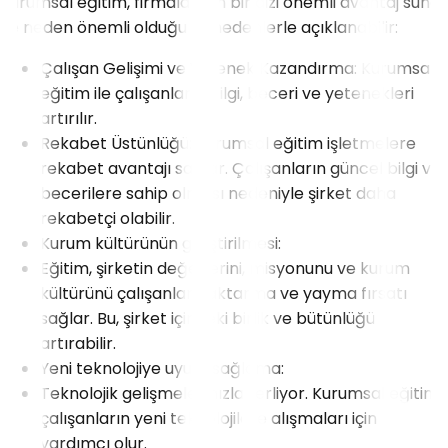
Kurumsal eğitim, firmalar için bir dizi önemli avantaj sunar
ve neden önemli olduğu şu nedenlerle açıklanabilir:
Çalışan Gelişimi ve Yetenek Kazandırma: Kurumsal
eğitim ile çalışanların bilgi, beceri ve yetenekleri
artırılır.
Rekabet Üstünlüğü: Kurumsal eğitim işletmelere
rekabet avantajı sağlar. Çalışanların güncel bilgi ve
becerilere sahip olması nedeniyle şirket daha
rekabetçi olabilir.
Kurum kültürünün geliştirilmesi:
Eğitim, şirketin değerlerini, misyonunu ve kurum
kültürünü çalışanlara aktarma ve yayma fırsatı
sağlar. Bu, şirket içindeki birlik ve bütünlüğü
artırabilir.
Yeni teknolojiye uyum sağlama:
Teknolojik gelişmeler hızla ilerliyor. Kurumsal eğitim,
çalışanların yeni teknolojilere alışmaları için
yardımcı olur.