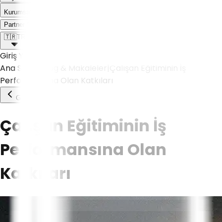
Kurumsal
Weoll dünyası ile tanış!
Partner Olmak İstiyorum
🇹🇷
TR
Giriş Yap
Ana Sayfa
|
Blog & Makaleler
|
Çalışan Eğitiminin İş
Performansına Olan Katkıları
Geri Dön
Çalışan Eğitiminin İş
Performansına Olan
Katkıları