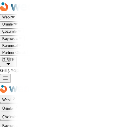
Weoll
Ürünler
Çözümler
Kaynaklar
Kurumsal
Weoll dünyası ile tanış!
Partner Olmak İstiyorum
🇹🇷
TR
Giriş Yap
Weoll
Ürünler
Çözümler
Kaynaklar