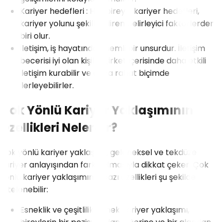
Kariyer hedefleri : Her bireyin kariyer hedefleri,
kariyer yolunu şekillendiren belirleyici faktörlerden
biri olur.
İletişim, iş hayatında önemli bir unsurdur. İletişim
becerisi iyi olan kişiler şirket içerisinde daha etkili
iletişim kurabilir ve daha rahat biçimde
ilerleyebilirler.
Çok Yönlü Kariyer Yaklaşımının
Özellikleri Nelerdir?
Çok yönlü kariyer yaklaşımı, geleneksel ve tekdüze
kariyer anlayışından farklı olmasıyla dikkat çeker. Çok
yönlü kariyer yaklaşımının bazı özellikleri şu şekilde
listelenebilir:
Esneklik ve çeşitlilik: Esnek kariyer yaklaşımı,