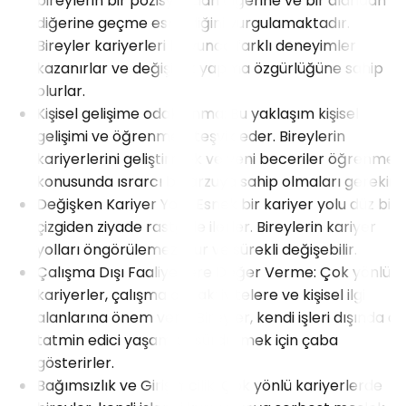
bireylerin bir pozisyondan diğerine ve bir alandan
diğerine geçme esnekliğini vurgulamaktadır.
Bireyler kariyerleri boyunca farklı deneyimler
kazanırlar ve değişiklik yapma özgürlüğüne sahip
olurlar.
Kişisel gelişime odaklanma: Bu yaklaşım kişisel
gelişimi ve öğrenmeyi teşvik eder. Bireylerin
kariyerlerini geliştirmek ve yeni beceriler öğrenmek
konusunda ısrarcı bir arzuya sahip olmaları gerekir.
Değişken Kariyer Yolu: Esnek bir kariyer yolu düz bir
çizgiden ziyade rastgele ilerler. Bireylerin kariyer
yolları öngörülemez olur ve sürekli değişebilir.
Çalışma Dışı Faaliyetlere Değer Verme: Çok yönlü
kariyerler, çalışma dışı aktivitelere ve kişisel ilgi
alanlarına önem verir. Bireyler, kendi işleri dışında da
tatmin edici yaşamlar sürdürmek için çaba
gösterirler.
Bağımsızlık ve Girişimcilik: Çok yönlü kariyerlerde