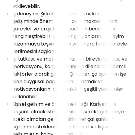
etkileyebilir.
İş deneyimi: Şirketteki iş deneyimi, kariyer
gelişiminde önemli bir rol oynamaktadır. Yeni
görevler ve projeler çalışanların becerilerini
zenginleştirebilir. Şirketler çalışanlarını deneyim
kazanmaya teşvik etmeli ve onlara farklı görevler
verilmesini sağlamalıdır.
İş tutkusu ve motivasyonu: Her bireyin tutkusu ve iş
motivasyonu, kariyer yolunu şekillendiren önemli
faktörler olarak görülür. Şirketler, çalışanların işe
olan duygusal bağlılıklarını artırmak ve
motivasyonlarını artırmak için çeşitli yöntemler
kullanabilir.
Kişisel gelişim ve öğrenme isteği: Kariyerinde
başarılı olmak isteyen kişilerin sürekli gelişmeye
istekli olmaları gerekir. Şirketler çalışanların
öğrenme isteklerini desteklemeli ve kişisel
gelişimlerini kolaylaştırmalıdır.