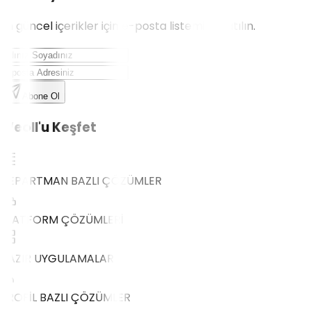
En güncel içerikler için e-posta listemize katılın.
Abone Ol
Weoll'u Keşfet
DEPARTMAN BAZLI ÇÖZÜMLER
PLATFORM ÇÖZÜMLERİ
HAZIR UYGULAMALAR
PROFİL BAZLI ÇÖZÜMLER