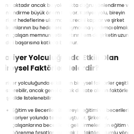
sunmaktadır ancak bu yolculukta doğru yönlendirme ve
yönlendirme büyük önem taşıyor. Kariyer yolu, bireyin
kariyer hedeflerine ulaşması sürecini kapsar ve şirket
çalışanlarının bu hedeflere ulaşmasına yardımcı olmak,
hem çalışan memnuniyetini artırır hem de şirketin uzun
vadeli başarısına katkıda bulunur.
Kariyer Yolculuğunda Etkili Olan
Bireysel Faktörler Nelerdir?
Kariyer yolculuğunda etkili olan bireysel faktörler çeşitlilik
gösterebilir, ancak genel olarak dikkate alınan faktörler
şu şekilde listelenebilir:
Eğitim ve Beceriler: Bir bireyin eğitimi ve becerileri,
kariyer yolunda temel oluşturur. Şirketler,
çalışanlarına becerilerini geliştirmeleri için eğitim ve
öğrenme fırsatları sunarak bu faktörü olumlu yönde