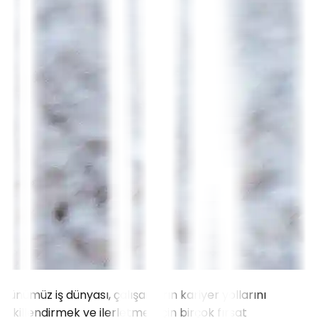
Günümüz iş dünyası, çalışanların kariyer yollarını
şekillendirmek ve ilerletmek için birçok fırsat