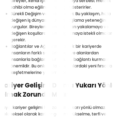
bireyler, kendi işlerini kurma veya serbest meslek
sahibi olma eğilimlerini sıkça gösterirler.
Sürekli Değişim ve Adaptasyon: Bu yaklaşım, hızla
değişen iş dünyasına uyum sağlama yeteneğini
vurgular. Bireylerin yeni fırsatları yakalamaya ve
değişen koşullara uyum sağlamaya istekli olmaları
gerekir.
Bağlantılar ve Ağ Kurma: Esnek bir kariyerde
insanların farklı sektörlerden ve alanlardan
insanlarla bağlantı kurması ve bağlantı kurması
önemlidir. Bu onların farklı alanlardaki yeni fırsatları
keşfetmelerine yardımcı olur.
Kariyer Gelişimi Daima Yukarı Yönlü
Olmak Zorunda Mıdır?
Hayır, kariyer gelişimi her zaman yukarı yönlü olmaz.
Geleneksel olarak kariyer gelişimi, yükselme, terfi ve