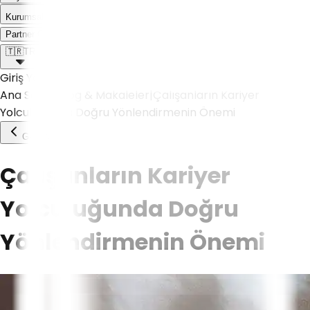
Kurumsal
Weoll dünyası ile tanış!
Partner Olmak İstiyorum
🇹🇷
TR
Giriş Yap
Ana Sayfa
|
Blog & Makaleler
|
Çalışanların Kariyer
Yolculuğunda Doğru Yönlendirmenin Önemi
Geri Dön
Çalışanların Kariyer
Yolculuğunda Doğru
Yönlendirmenin Önemi