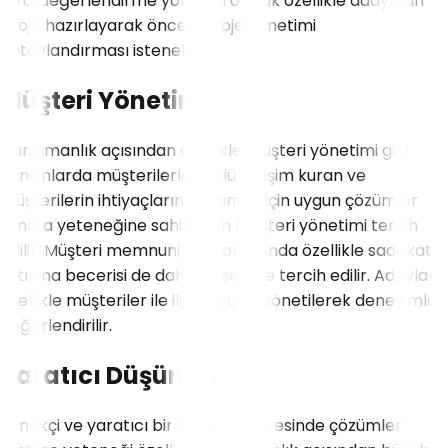
türü, değerlendirme yöntemi olarak özellikle adayların
proje hazırlayarak önceki proje yönetimi
detaylandırması istenebilir.
Müşteri Yönetimi
Danışmanlık açısından özellikle müşteri yönetimi gibi
durumlarda müşterilerle güçlü iletişim kuran ve
müşterilerin ihtiyaçlarını anlamak için uygun çözümler
sunma yeteneğine sahip olan müşteri yönetimi tercih
edilir. Müşteri memnuniyeti konusunda özellikle sadakatini
artırma becerisi de dahil bir şekilde tercih edilir. Adaylara
özellikle müşteriler ile ilgili sorular yönetilerek deneyimler
değerlendirilir.
Yaratıcı Düşünme
Yenilikçi ve yaratıcı bir düşünce sayesinde çözümler