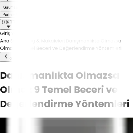
Kurumsal
Weoll dünyası ile tanış!
Partner Olmak İstiyorum
🇹🇷
TR
Giriş Yap
Ana Sayfa
|
Blog & Makaleler
|
Danışmanlıkta Olmazsa
Olmaz 9 Temel Beceri ve Değerlendirme Yöntemleri
Geri Dön
Danışmanlıkta Olmazsa
Olmaz 9 Temel Beceri ve
Değerlendirme Yöntemleri