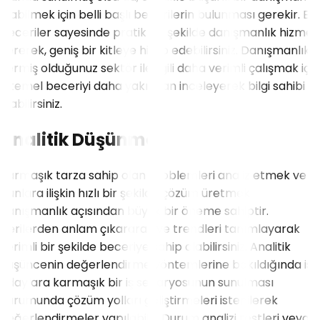
olabilmek için belli başlı becerilerin bulunması gerekir. Bu
beceriler sayesinde pratik bir şekilde danışmanlık hizmeti
vererek, geniş bir kitleye hitap edebilirsiniz. Danışmanlık
vermiş olduğunuz sektör ile ilgili daha verimli çalışmak için
9 temel beceriyi daha yakından inceleyerek bilgi sahibi
olabilirsiniz.
Analitik Düşünme
Karmaşık tarza sahip olan problemleri analiz etmek ve
bunlara ilişkin hızlı bir şekilde çözüm üretmek
danışmanlık açısından büyük bir öneme sahiptir.
Verilerden anlam çıkararak ve trendleri tanımlayarak
verimli bir şekilde beceriye sahip olabilirsiniz. Analitik
düşüncenin değerlendirme yöntemlerine bakıldığında ise
adaylara karmaşık bir iş senaryosunun sunulması
durumunda çözüm yolları geliştirmeleri istenilerek
değerlendirmeler yapılabilir. Durum analizi testleri veya