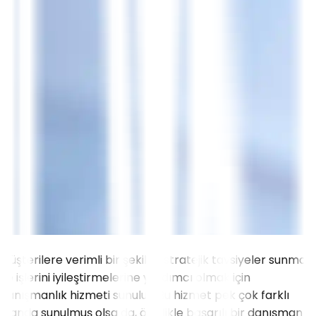
Müşterilere verimli bir şekilde stratejik tavsiyeler sunmak
ve işlerini iyileştirmelerine yardımcı olmak için
danışmanlık hizmeti sunulur. Bu hizmet pek çok farklı
alanda sunulmuş olsa da, özellikle başarılı bir danışman