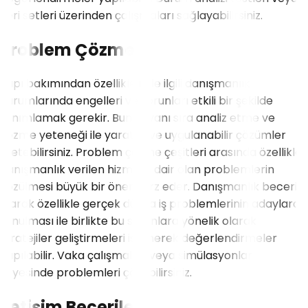
veri setleri üzerinden çalışmaları sağlayabilirsiniz.
Problem Çözme
Yapı bakımından özellikle iş ile ilgili danışmanlık
durumlarında engelleri ve sorunları etkili bir şekilde
tanımlamak gerekir. Bunun yanı sıra analiz etme ve
çözme yeteneği ile yaratıcı ve uygulanabilir çözümler
üretebilirsiniz. Problem çözme çeşitleri arasında özellikle
danışmanlık verilen hizmete dair olan problemlerin
çözülmesi büyük bir önem arz eder. Danışmanlık becerisi
olarak özellikle gerçek dünya iş problemlerinin adaylara
sunulması ile birlikte bu sorunlara yönelik olarak
stratejiler geliştirmeleri istenerek değerlendirmeler
yapılabilir. Vaka çalışmaları veya simülasyonlar
sayesinde problemleri çözebilirsiniz.
İletişim Becerileri