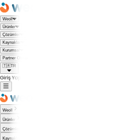
Weoll
Ürünler
Çözümler
Kaynaklar
Kurumsal
Weoll dünyası ile tanış!
Partner Olmak İstiyorum
🇹🇷
TR
Giriş Yap
Weoll
Ürünler
Çözümler
Kaynaklar