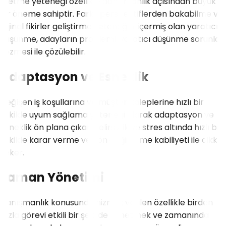
üretme yeteneği özellikle danışmanlık açısından büyük
bir öneme sahiptir. Farklı perspektiflerden bakabilme ve
orjinal fikirler geliştirme yeteneğini içermiş olan yaratıcı
düşünme, adayların problemli yaratıcı düşünme sorunları
çözmesi ile çözülebilir.
Adaptasyon ve Esneklik
Değişen iş koşullarına ve müşteri taleplerine hızlı bir
şekilde uyum sağlama yeteneği olarak adaptasyon ve
esneklik ön plana çıkar. Belirsizlik ve stres altında hızlı bir
şekilde karar verme ve yön değiştirme kabiliyeti ile dikkat
çeker.
Zaman Yönetimi
Danışmanlık konusunda hizmet verilen özellikle birden
fazla görevi etkili bir şekilde yönetmek ve zamanında