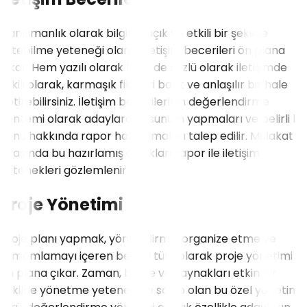
Danışmanlık olarak bilginin açık ve etkili bir şekilde
iletebilme yeteneği olarak iletişim becerileri ön plana
çıkar. Hem yazılı olarak hem de sözlü olarak iletişimde
etkili olarak, karmaşık fikirleri basit ve anlaşılır bir hale
getirebilirsiniz. İletişim becerilerinin değerlendirme
yöntemi olarak adaylardan sunum yapmaları ve belirli bir
konu hakkında rapor hazırlamaları talep edilir. Mülakat
sırasında bu hazırlamış oldukları rapor ile iletişim
yetenekleri gözlemlenir.
Proje Yönetimi
Proje planı yapmak, yönlendirme, organize etme ve
tamamlamayı içeren beceri türü olarak proje yönetimi
ön plana çıkar. Zaman, bütçe ve kaynakları etkin bir
şekilde yönetme yeteneğine sahip olan bu özel yönetim