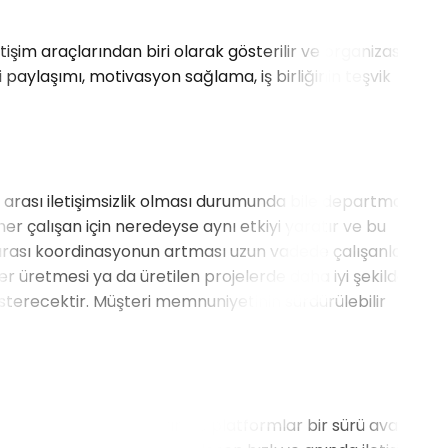
tişim araçlarından biri olarak gösterilir ve organizasyonun
i paylaşımı, motivasyon sağlama, iş birliğinin teşvik
arası iletişimsizlik olması durumunda bile departmanlar
r çalışan için neredeyse aynı etkiyi yaratır ve bu
r arası koordinasyonun artması uzun vadede çalışanlar
er üretmesi ya da üretilen projelerde daha iyi şekilde
sterecektir. Müşteri memnuniyetinin sürdürülebilir
aylaştırır ve hızlandırır. Bu platformlar bir sürü avantaj