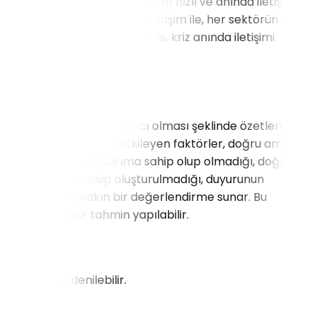
nın artırılması ile gerçekleşen hızlı ve anında iletişimle,
mümkün hale getiren mobil erişim ile, her sektörün birincil
 sağlanmasına izin verilmesi ile, kriz anında iletişimi
ini geliştirmelerine yardımcı olması şeklinde özetlenebilir.
stratejilerinin başarısını etkileyen faktörler, doğru amacın
içeriğin doğru bir tasarıma sahip olup olmadığı, doğru bir
şim kanalı oluşturulup oluşturulmadığı, duyurunun
si oldukça doğruya yakın bir değerlendirme sunar. Bu
ı olacağına dair tahmin yapılabilir.
ya çalışmak denilebilir.