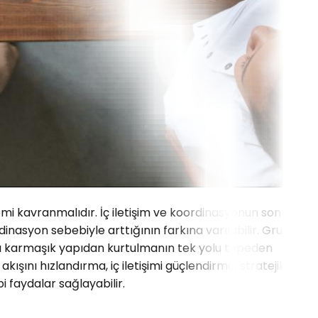
emi kavranmalıdır. İç iletişim ve koordinasyonun son
inasyon sebebiyle arttığının farkına varılabilir. Grup
bu karmaşık yapıdan kurtulmanın tek yolu tepeden
ışını hızlandırma, iç iletişimi güçlendirme, stratejik
i faydalar sağlayabilir.