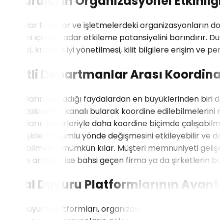
Duyuruların Organizasyonel Etkinliğ
Duyurular firmalar ve işletmelerdeki organizasyonların doğ
kendisini içeriği kadar etkileme potansiyelini barındırır. D
edilmesi, krizlerin iyi yönetilmesi, kilit bilgilere erişim ve 
Çeşitli Departmanlar Arası Koordin
Duyuruların sağladığı faydalardan en büyüklerinden biri 
arasındaki ortak kanalı bularak koordine edilebilmelerini
çalışanların birbirleriyle daha koordine biçimde çalışab
arası ilişkilerin olumlu yönde değişmesini etkileyebilir v
çalışılabilmesini mümkün kılar. Müşteri memnuniyeti gelişe
biçimde artması ise bahsi geçen firma ya da şirketlerin 
Dijital Duyuru Platformlarının Avant
Dijital duyuru platformları, organizasyonların içerisinde g