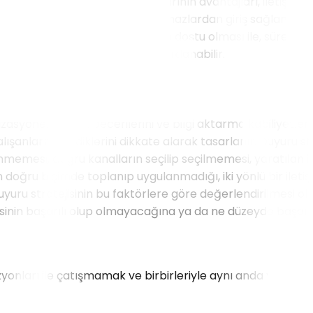
eden olur. Duyuru platformlarının avantajları, iletişim hızı
n kapsamlı erişimi ile, mobil cihazlardan giriş sağlamayı 
zaman ve para tasarrufu ile, çevre dostu olması ile, süreklilik
 sunması ile örneklendirilip açıklanabilir.
izasyonel iletişim becerilerini ve bilgi aktarma kabiliyetler
çalışanların istediklerini dikkate alarak tasarlanır. Duyuru 
lenmemesi, doğru kanalların seçilip seçilmemesi, yaratılan 
 doğru biçimde toplanıp uygulanmadığı, iki yönlü bir ileti
e bir duyuru stratejisinin bu faktörlere göre değerlendirilme
jisinin başarılı olup olmayacağına ya da ne düzeyde başarıl
izyonları ile çatışmamak ve birbirleriyle aynı anda var olma