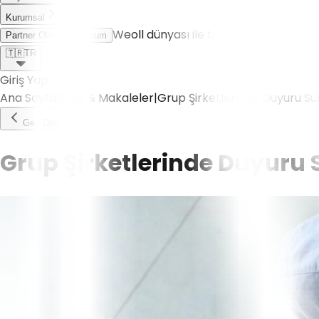
Kurumsal
Weoll dünyası ile tanış!
Partner Olmak İstiyorum
🇹🇷
TR
Giriş Yap
Ana Sayfa
|
Blog & Makaleler
|
Grup Şirketlerinde Duyuru Sü
Geri Dön
Grup Şirketlerinde Duyuru 