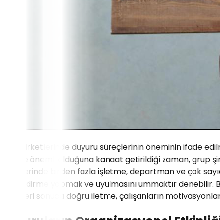
Grup şirketlerinde duyuru süreçlerinin öneminin ifade edil
derece önemli olduğuna kanaat getirildiği zaman, grup şirk
şirketlerinde birden fazla işletme, departman ve çok sa
yönlendirme yapmak ve uyulmasını ummaktır denebilir. Bir gru
hedefleri sonuca doğru iletme, çalışanların motivasyonların