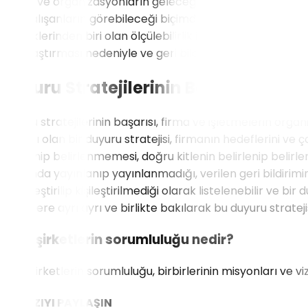
sağlar ve organizasyonların geleceği için önemli faydalara n
tüm çalışanların görebileceği biçimde gönderilen mesajları
önceliklerinden biri olan ölçülebilirlik ilkesi ile, sağladığı 
kolaylaştırması nedeniyle ve geri bildirim toplama opsiyonu
Duyuru Stratejilerinin Başarısı
Duyuru stratejilerinin başarısı, firma ve işletmelerin organ
Başarılı olan bir duyuru stratejisi, firmanın hedeflerini ve 
belirlenip belirlenmemesi, doğru kitlenin belirlenip belir
zamanda yayınlanıp yayınlanmadığı, verilen geri bildirimin
kişiselleştirilip kişileştirilmediği olarak listelenebilir v
faktörlere ayrı ayrı ve birlikte bakılarak bu duyuru strate
Grup şirketlerin sorumluluğu nedir?
Grup şirketlerin sorumluluğu, birbirlerinin misyonları ve v
BU YAZIYI PAYLAŞIN