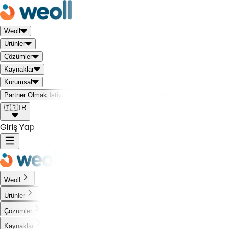
Weoll
Ürünler
Çözümler
Kaynaklar
Kurumsal
Weoll dünyası ile tanış!
Partner Olmak İstiyorum
🇹🇷
TR
Giriş Yap
Weoll
Ürünler
Çözümler
Kaynaklar