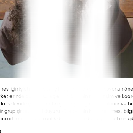
mesi için işletmelerdeki iç iletişimin ve koordinasyonun ön
etlerinde duyuru süreçlerinin öneminin iç iletişim ve koord
yıda bölümde çalışan daha çok sayıda çalışan bulunur ve 
p şirketindeki duyuru süreçlerinin iyi yönetilmesi, bilgi ak
ı artırma ve olası anlık değişiklikleri daha iyi yönetme gib