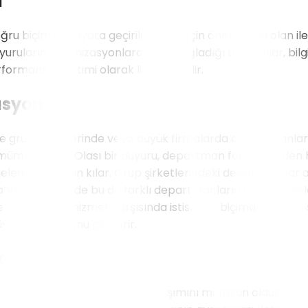
i
ru biçimde hayata geçirilebilmesi için önemli rolü olan ile
uyuruların organizasyonlara katkı sağladığı bazı yollar, bilg
performans yönetimi olarak listelenebilir.
asyon
de grup şirketlerinde veya büyük firmalarda departmanlar 
 mümkün kılar. Olası bir duyuru, departman fark etmeden he
ilmelerini mümkün kılar. Grup şirketlerindeki departmanla
e daha uzun vadede bu da farklı departmanların ortak projel
n ürün ya da hizmet karşısında istisnasız biçimde artış gö
büyümüş olduğunu gösterir.
ajları
erçekleşen iletişimi ve bilgi paylaşımını mümkün oldukça kol