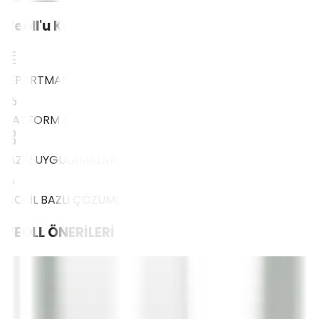
Weoll'u Keşfet
DEPARTMAN BAZLI ÇÖZÜMLER
PLATFORM ÇÖZÜMLERİ
HAZIR UYGULAMALAR
PROFİL BAZLI ÇÖZÜMLER
WEOLL
ÖNERİLERİ