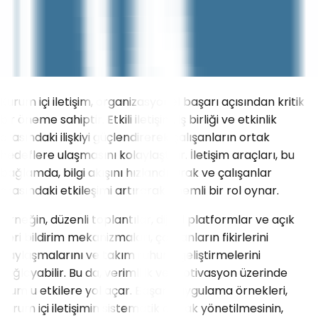
Kurum içi iletişim, organizasyonel başarı açısından kritik
bir öneme sahiptir. Etkili iletişim, iş birliği ve etkinlik
arasındaki ilişkiyi güçlendirerek çalışanların ortak
hedeflere ulaşmasını kolaylaştırır. İletişim araçları, bu
bağlamda, bilgi akışını hızlandırarak ve çalışanlar
arasındaki etkileşimi artırarak önemli bir rol oynar.
Örneğin, düzenli toplantılar, dijital platformlar ve açık
geri bildirim mekanizmaları, çalışanların fikirlerini
paylaşmalarını ve takım ruhunu geliştirmelerini
sağlayabilir. Bu da, verimlilik ve motivasyon üzerinde
olumlu etkilere yol açar. Başarılı uygulama örnekleri,
kurum içi iletişimin sistematik olarak yönetilmesinin,