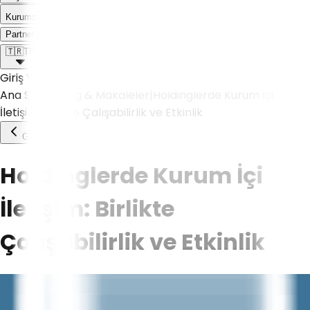
Kurumsal
Weoll dünyası ile tanış!
Partner Olmak İstiyorum
🇹🇷
TR
Giriş Yap
Ana Sayfa
|
Blog & Makaleler
|
Holdinglerde Kurum İçi
İletişim: Birlikte Çalışabilirlik ve Etkinlik
Geri Dön
Holdinglerde Kurum İçi
İletişim: Birlikte
Çalışabilirlik ve Etkinlik