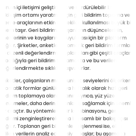
Kurum içi iletişimi geliştirmek ve sürdürülebilir bir
etkileşim ortamı yaratmak için geri bildirim toplama ve
işleme araçlarının etkin bir şekilde kullanılması büyük bir
önem taşır. Geri bildirim, çalışanların düşüncelerinin,
önerilerinin ve kaygılarının duyulması için bir platform
sağlar. Şirketler, anketler, otomatik geri bildirim formları
ve düzenli değerlendirme toplantıları gibi çeşitli araçlar
aracılığıyla geri bildirim toplamakta ve bu verileri
değerlendirmekte sıklıkla başvururlar.
Anketler, çalışanların memnuniyet seviyelerini ölçerken,
otomatik formlar günlük veya haftalık olarak hızlı geri
bildirim toplamaya olanak tanır. Ayrıca, yüz yüze
görüşmeler, daha derin bir anlayış sağlamak için önemli
bir araçtır. Bu yöntemlerin bir kombinasyonu, geri
bildirimi zenginleştirerek daha kapsamlı bir bakış açısı
sağlar. Toplanan geri bildirimlerin işlenmesi ise, elde
edilen verilerin analiz edilmesiyle başlar; bu aşamada