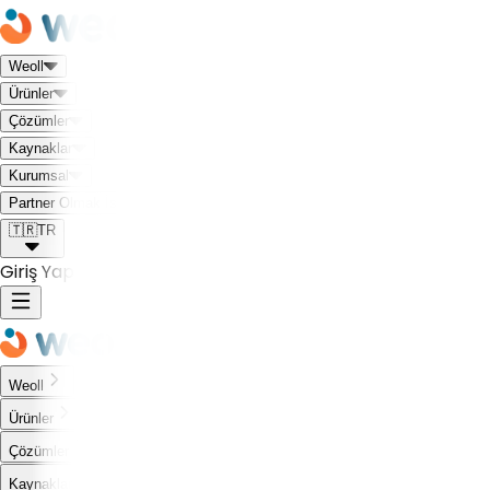
Weoll
Ürünler
Çözümler
Kaynaklar
Kurumsal
Weoll dünyası ile tanış!
Partner Olmak İstiyorum
🇹🇷
TR
Giriş Yap
Weoll
Ürünler
Çözümler
Kaynaklar