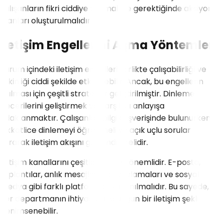
çalışanların fikri ciddiye alınmalı ve gerektiğinde aksiyon
planları oluşturulmalıdır.
İletişim Engellerini Aşma Yöntemleri
Kurum içindeki iletişim engelleri, birlikte çalışabilirliği ve
etkinliği ciddi şekilde etkileyebilir. Ancak, bu engellerin
aşılması için çeşitli stratejiler geliştirilmiştir. Dinleme
becerilerini geliştirmek ve karşılıklı anlayışa
odaklanmaktır. Çalışanlar, bilgi alışverişinde bulunurken
dikkatlice dinlemeyi öğrenmeli ve açık uçlu sorular
sorarak iletişim akışını güçlendirmelidir.
İletişim kanallarını çeşitlendirmek önemlidir. E-posta,
toplantılar, anlık mesajlaşma uygulamaları ve sosyal
medya gibi farklı platformlar kullanılmalıdır. Bu sayede,
her departmanın ihtiyaçlarına uygun bir iletişim şekli
benimsenebilir.