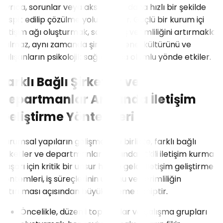
Ayrıca, sorunlar veya aksaklıklar daha hızlı bir şekilde
tespit edilip çözülme yoluna gidilir. Güçlü bir kurum içi
iletişim ağı oluşturmak, sadece iş verimliliğini artırmakla
kalmaz, aynı zamanda şirketin genel kültürünü ve
çalışanların psikolojik sağlığını da olumlu yönde etkiler.
Farklı Bağlı Şirketler ve
Departmanlar Arasında İletişim
Geliştirme Yöntemleri
Kurumsal yapıların gelişmesiyle birlikte, farklı bağlı
şirketler ve departmanlar arasında etkili iletişim kurmak,
başarı için kritik bir unsur haline geldi. İletişim geliştirme
yöntemleri, iş süreçlerinin uyumu ve verimliliğin
artırılması açısından büyük öneme sahiptir.
Öncelikle, düzenli toplantılar ve çalışma grupları