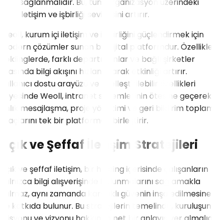
sağlanmalıdır. Bu, tüm organizasyon üzerindeki
iletişim ve işbirliği seviyesini artırır.
Weoll, kurum içi iletişim ve iş birliğini güçlendirmek için
modern çözümler sunan bir dijital platformdur. Özellikle
holdinglerde, farklı departmanlar ve bağlı şirketler
arasında bilgi akışını hızlandırarak etkinliği artırır.
Kullanıcı dostu arayüzü ve özelleştirilebilir özellikleri
sayesinde Weoll, intranet sistemlerinin ötesine geçerek,
anlık mesajlaşma, proje yönetimi ve geri bildirim toplama
araçlarını tek bir platformda birleştirir.
Açık ve Şeffaf İletişim Stratejileri
Açık ve şeffaf iletişim, bir holding içerisinde çalışanların
yalnızca bilgi alışverişinde bulunmalarını sağlamakla
kalmaz, aynı zamanda karşılıklı güvenin inşa edilmesine
de katkıda bulunur. Bu stratejilerin temelinde, kuruluşun
misyonu ve vizyonu hakkında net bir anlayış yer almalıdır.