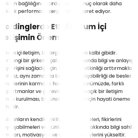
çalışan bağlılığını artırdığına ve sonuç olarak daha
yüksek performans sergilediğine işaret ediyor.
Holdinglerde Etkili Kurum İçi
İletişimin Önemi
Kurum içi iletişim, bir organizasyonun kalbi gibidir.
Herhangi bir şirketin çalışanları arasında bilgi ve anlayış
alışverişini sağladığı için, bu iletişim etkinliği arttırmakla
kalmaz, aynı zamanda bir arada çalışabilirliği de besler. İş
süreçlerinin karmaşık hale geldiği günümüzde, farklı
departmanlar ve görevler arasında açık bir iletişim
kanalı kurulması, bütünsel bir başarı için hayati öneme
sahiptir.
Çalışanların kendilerini ifade edebilmeleri, fikirlerini
paylaşabilmeleri ve günlük işleyişler hakkında bilgi sahibi
olmaları, motivasyon ve bağlılık düzeylerini yükseltir.