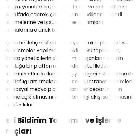
Örneğin, yönetim katmanları, hedef ve beklentilerini
açıkça ifade ederek, çalışanların kendilerini değerli
hissetmelerine ve iş süreçlerine katılımlarını
artırmalarına olanak tanır.
Başarılı bir iletişim stratejisi için, düzenli toplantılar ve
güncellemeler yapılması gereklidir. Bu toplantılar,
yalnızca yöneticilerin değil, tüm çalışanların sesinin
duyulduğu bir platform olmalıdır. Dijital iletişim
araçlarının etkin kullanımı, bilgiye erişimi hızlandırmakta
ve şeffaflığı artırmaktadır. Örneğin, intranet sistemleri
veya sosyal medya platformları, her departmanın
birbirine açık olmasını ve hızlı bir bilgi akışı sağlamasını
mümkün kılar.
Geri Bildirim Toplama ve İşleme
Araçları