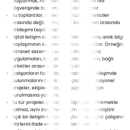
oluşturmak, her seviyede çalışanların fikir
alışverişinde bulunmasına olanak tanır.
Bu toplantılar, sadece üst düzey yöneticiler
arasında değil, tüm çalışan katmanları arasında
etkileşimi teşvik eder.
Dijital iletişim araçlarının etkin kullanımı, anlık bilgi
paylaşımının sağlanmasına olanak tanır. Örneğin,
intranet sistemleri ve anlık mesajlaşma
uygulamaları, bilgi akışını hızlandırırken, bağlı
şirketler arasında bir köprü oluşturur.
Çalışanların farklı departmanlarla etkileşimde
bulunmalarını teşvik eden çapraz fonksiyonel
projeler, ekipler arasında güçlü bir bağın
kurulmasına yardımcı olur.
Bu tür projeler, yalnızca iletişimi desteklemekle
kalmaz, aynı zamanda takım ruhunu pekiştirir.
Açık bir iletişim kültürü oluşturarak, hiçbir çalışanın
fikirlerini ifade etmekten çekinmemesi