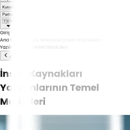
Kurumsal
Weoll dünyası ile tanış!
Partner Olmak İstiyorum
🇹🇷
TR
Giriş Yap
Ana Sayfa
|
Blog & Makaleler
|
İnsan Kaynakları
Yazılımlarının Temel Modülleri
Geri Dön
İnsan Kaynakları
Yazılımlarının Temel
Modülleri