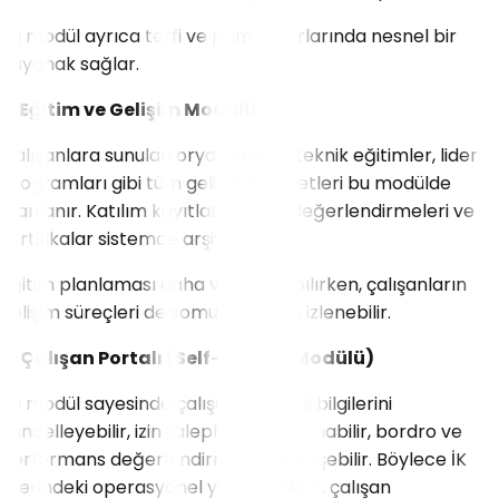
Bu modül ayrıca terfi ve prim kararlarında nesnel bir
dayanak sağlar.
7. Eğitim ve Gelişim Modülü
Çalışanlara sunulan oryantasyon, teknik eğitimler, liderlik
programları gibi tüm gelişim faaliyetleri bu modülde
planlanır. Katılım kayıtları, eğitim değerlendirmeleri ve
sertifikalar sistemde arşivlenebilir.
Eğitim planlaması daha verimli yapılırken, çalışanların
gelişim süreçleri de somut verilerle izlenebilir.
8. Çalışan Portalı (Self-Service Modülü)
Bu modül sayesinde çalışanlar kendi bilgilerini
güncelleyebilir, izin taleplerinde bulunabilir, bordro ve
performans değerlendirmelerine erişebilir. Böylece İK
üzerindeki operasyonel yük azalırken, çalışan