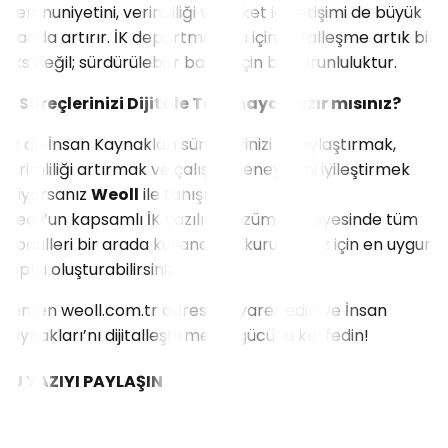
memnuniyetini, verimliliği ve şirket içi iletişimi de büyük
oranda artırır. İK departmanları için dijitalleşme artık bir
lüks değil; sürdürülebilir başarı için bir zorunluluktur.
İK Süreçlerinizi Dijitale Taşımaya Hazır mısınız?
Siz de İnsan Kaynakları süreçlerinizi kolaylaştırmak,
verimliliği artırmak ve çalışan deneyimini iyileştirmek
istiyorsanız
Weoll
ile tanışın.
Weoll’un kapsamlı İK yazılım çözümleri sayesinde tüm
modülleri bir arada kullanabilir, kurumunuz için en uygun
yapıyı oluşturabilirsiniz.
Hemen
weoll.com.tr
adresini ziyaret edin ve İnsan
Kaynakları’nı dijitalleştirmenin gücünü keşfedin!
BU YAZIYI PAYLAŞIN