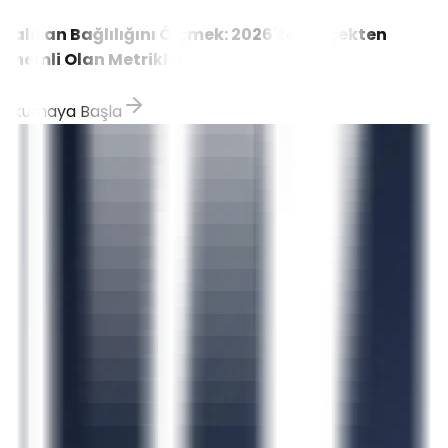
Çalışan Bağlılığını Ölçmek: 2026'te Gerçekten
Önemli Olan Metrikler
Okumaya Başla