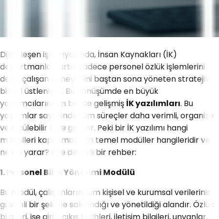
Dijitalleşen iş dünyasında, İnsan Kaynakları (İK)
departmanları artık sadece personel özlük işlemlerini
değil, çalışan deneyimini baştan sona yöneten stratejik
bir rol üstleniyor. Bu dönüşümde en büyük
yardımcılarından biri ise gelişmiş
İK yazılımları
. Bu
yazılımlar sayesinde tüm süreçler daha verimli, organize
ve ölçülebilir hale geliyor. Peki bir İK yazılımı hangi
modülleri kapsamalı? En temel modüller hangileridir ve
ne işe yarar? İşte detaylı bir rehber:
1. Personel Bilgi Yönetimi Modülü
Bu modül, çalışanların tüm kişisel ve kurumsal verilerinin
güvenli bir şekilde saklandığı ve yönetildiği alandır. Özlük
bilgileri, işe giriş-çıkış tarihleri, iletişim bilgileri, unvanlar,