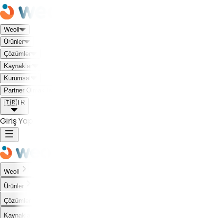
Weoll
Ürünler
Çözümler
Kaynaklar
Kurumsal
Weoll dünyası ile tanış!
Partner Olmak İstiyorum
🇹🇷
TR
Giriş Yap
Weoll
Ürünler
Çözümler
Kaynaklar