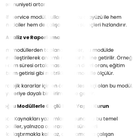
memnuniyeti artar.
Self-service modül, kullanıcı dostu arayüzü ile hem
yöneticiler hem de çalışanlar için süreçleri hızlandırır.
9. Analiz ve Raporlama
Tüm modüllerden toplanan veriler, bu modülde
görselleştirilerek anlamlı raporlar haline getirilir. Örneğin;
işe alım süresi ortalaması, çalışan devri oranı, eğitim
yatırım getirisi gibi metrikler bu modülle ölçülür.
Stratejik kararlar için en önemli destekçi olan bu modül,
İK’yı veriye dayalı bir birim haline getirir.
Doğru Modüllerle Güçlü Bir İK Yapısı Kurun
İnsan Kaynakları yazılımlarının sunduğu bu temel
modüller, yalnızca operasyonel süreçleri
kolaylaştırmakla kalmaz, aynı zamanda çalışan