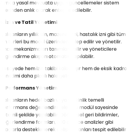
Ayrıca yasal mevzuata uygun güncellemeler sistem
üzerinden anlık olarak entegre edilebilir.
5. İzin ve Tatil Yönetimi
Çalışanların yıllık izin, mazeret izni, hastalık izni gibi tüm
izin türleri bu modül üzerinden talep edilir ve yönetilir.
Onay mekanizmaları tanımlanabilir ve yöneticilere
bilgilendirme akışları otomatik yapılabilir.
Bu sayede hem izin takibi kolaylaşır hem de eksik kadro
yönetimi daha planlı hale gelir.
6. Performans Yönetimi
Çalışanların hedef bazlı veya yetkinlik temelli
performans değerlendirmeleri bu modül sayesinde
sistemli şekilde yapılabilir. Dönemsel geri bildirimler,
değerlendirme formları, 360 derece analizler gibi
araçlarla desteklenerek gelişim alanları tespit edilebilir.