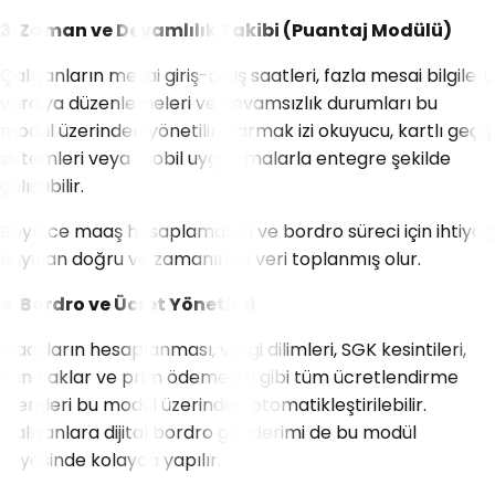
3. Zaman ve Devamlılık Takibi (Puantaj Modülü)
Çalışanların mesai giriş-çıkış saatleri, fazla mesai bilgileri,
vardiya düzenlemeleri ve devamsızlık durumları bu
modül üzerinden yönetilir. Parmak izi okuyucu, kartlı geçiş
sistemleri veya mobil uygulamalarla entegre şekilde
çalışabilir.
Böylece maaş hesaplamaları ve bordro süreci için ihtiyaç
duyulan doğru ve zamanında veri toplanmış olur.
4. Bordro ve Ücret Yönetimi
Maaşların hesaplanması, vergi dilimleri, SGK kesintileri,
yan haklar ve prim ödemeleri gibi tüm ücretlendirme
işlemleri bu modül üzerinden otomatikleştirilebilir.
Çalışanlara dijital bordro gönderimi de bu modül
sayesinde kolayca yapılır.