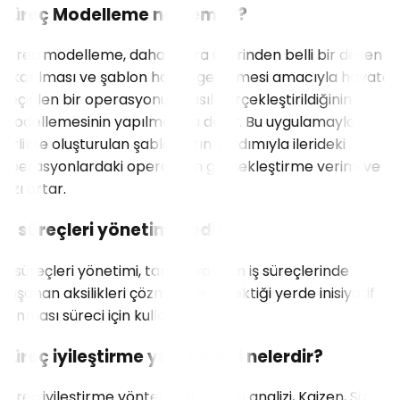
Süreç Modelleme ne demek?
Süreç modelleme, daha sonra üzerinden belli bir desen
çıkarılması ve şablon haline getirilmesi amacıyla hayata
geçirilen bir operasyonun nasıl gerçekleştirildiğinin
modellemesinin yapılmasına denir. Bu uygulamayla
birlikte oluşturulan şablonların yardımıyla ilerideki
operasyonlardaki operasyon gerçekleştirme verimi ve
hızı artar.
İş süreçleri yönetimi nedir?
İş süreçleri yönetimi, tanımı yapılan iş süreçlerinde
yaşanan aksilikleri çözmek ve gerektiği yerde inisiyatif
alınması süreci için kullanılır.
Süreç iyileştirme yöntemleri nelerdir?
Süreç iyileştirme yöntemleri, iş akışı analizi, Kaizen, Six