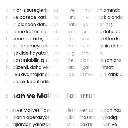
Şablonlar iş süreçlerine zaman ve verimlilik anlamında
geniş yelpazede katkılarda bulunabilir ve birçok alanda
yeni bir plandan daha faydalı olabilir. Şablonların iş
süreçlerine katkısına etkileri zaman tasarrufu, daha az
hata, verimlilik artışı, istikrar sağlanması, maliyetlerde
azalma, ilerlemeyi izlemekteki kolaylık, iş birliğinin daha
kolay şekilde hayata geçirilmesi gibi örneklerle
somutlaştırılabilir. İş süreçlerinde şablonlar çalışanlara
daha düzenli, daha verimli ve hatasız çalışma fırsatı
sunar. Bu avantajlar sayesinde de işletmeler için kritik bir
araç olarak kabul edilir.
Zaman ve Maliyet Tasarrufu
Zaman ve Maliyet Tasarrufu, işletmeler tarafından hazır
şablonların operasyonlarda kullanılmasının sağladığı
avantajlardan yalnızca iki tanesi olacaktır. Zaman ve