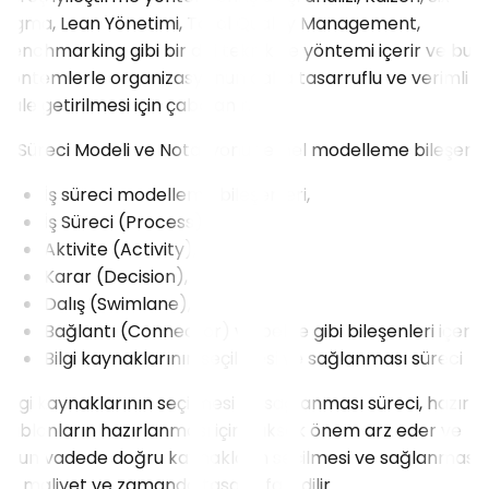
Sigma, Lean Yönetimi, Total Quality Management,
Benchmarking gibi bir dizi teknik ve yöntemi içerir ve bu
yöntemlerle organizasyonun daha tasarruflu ve verimli
hale getirilmesi için çabalanır.
İş Süreci Modeli ve Notasyonu temel modelleme bileşeni
İş süreci modelleme bileşenleri,
İş Süreci (Process),
Aktivite (Activity),
Karar (Decision),
Dalış (Swimlane),
Bağlantı (Connector) ve belge gibi bileşenleri içerir.
Bilgi kaynaklarının seçilmesi ve sağlanması süreci
Bilgi kaynaklarının seçilmesi ve sağlanması süreci, hazır
şablonların hazırlanması için yüksek önem arz eder ve
uzun vadede doğru kaynakların seçilmesi ve sağlanması
ile maliyet ve zamanda tasarrufa gidilir.