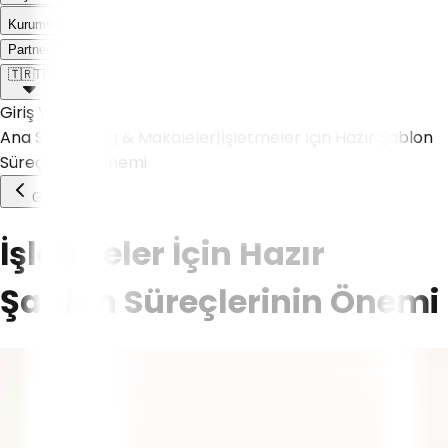
Kurumsal
Weoll dünyası ile tanış!
Partner Olmak İstiyorum
🇹🇷
TR
Giriş Yap
Ana Sayfa
|
Blog & Makaleler
|
İşletmeler İçin Hazır Şablon
Süreçlerinin Önemi
Geri Dön
İşletmeler İçin Hazır
Şablon Süreçlerinin Önemi