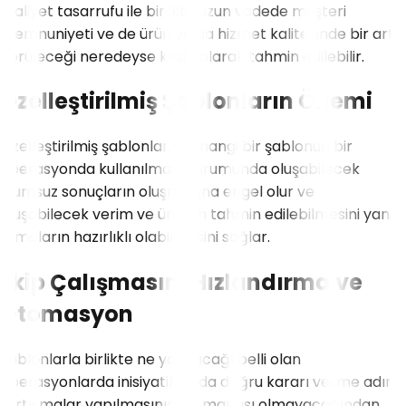
maliyet tasarrufu ile birlikte uzun vadede müşteri
memnuniyeti ve de ürün ya da hizmet kalitesinde bir artı
görüleceği neredeyse kesin olarak tahmin edilebilir.
Özelleştirilmiş Şablonların Önemi
Özelleştirilmiş şablonlar, herhangi bir şablonun bir
operasyonda kullanılması durumunda oluşabilecek
olumsuz sonuçların oluşmasına engel olur ve
oluşabilecek verim ve ürünün tahmin edilebilmesini yani
firmaların hazırlıklı olabilmesini sağlar.
Ekip Çalışmasını Hızlandırma ve
Otomasyon
Şablonlarla birlikte ne yapılacağı belli olan
operasyonlarda inisiyatif ya da doğru kararı verme adına
tartışmalar yapılmasının bir manası olmayacağından