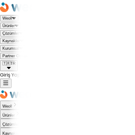
Weoll
Ürünler
Çözümler
Kaynaklar
Kurumsal
Weoll dünyası ile tanış!
Partner Olmak İstiyorum
🇹🇷
TR
Giriş Yap
Weoll
Ürünler
Çözümler
Kaynaklar