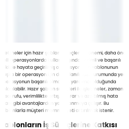
İşletmeler için hazır şablon süreçlerinin önemi, daha önce
belli operasyonlarda kullanıldığında verimli ve başarılı
şekilde hayata geçirilmiş operasyonların şablonunun
başka bir operasyon için de kullanılması durumunda yeni
operasyonun başarılı olmasına yardımcı olduğunda
anlaşılabilir. Hazır şablon süreçleri ile işletmeler, zaman
tasarrufu, verimlilikte artış, istikrar ve azaltılmış hata
oranı gibi avantajlardan yararlanmaya çalışır. Bu
şablonlarla müşteri memnuniyeti artırılmak istenir.
Şablonların İş Süreçlerine Katkısı