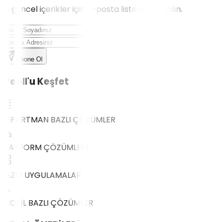
En güncel içerikler için e-posta listemize katılın.
Abone Ol
Weoll'u Keşfet
DEPARTMAN BAZLI ÇÖZÜMLER
PLATFORM ÇÖZÜMLERİ
HAZIR UYGULAMALAR
PROFİL BAZLI ÇÖZÜMLER