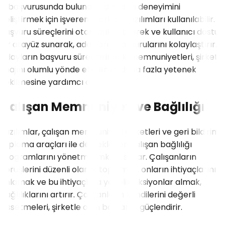
İş başvurusunda bulunan adayların deneyimini
geliştirmek için işveren markası yazılımları kullanılabilir.
Başvuru süreçlerini otomatikleştirerek ve kullanıcı dostu
bir arayüz sunarak, adayların başvurularını kolaylaştırır.
Adayların başvuru süreçlerindeki memnuniyetleri, şirketin
imajını olumlu yönde etkiler ve daha fazla yetenek
çekilmesine yardımcı olur.
Çalışan Memnuniyeti ve Bağlılığı
Yazılımlar, çalışan memnuniyeti anketleri ve geri bildirim
toplama araçları ile desteklenen çalışan bağlılığı
programlarını yönetme imkanı sunar. Çalışanların
görüşlerini düzenli olarak toplamak, onların ihtiyaçlarını
anlamak ve bu ihtiyaçlara yönelik aksiyonlar almak,
bağlılıklarını artırır. Çalışanların kendilerini değerli
hissetmeleri, şirketle olan bağlarını güçlendirir.