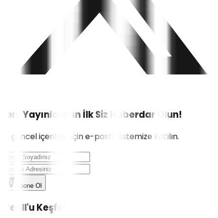
Yeni Yayınlardan İlk Siz Haberdar Olun!
En güncel içerikler için e-posta listemize katılın.
Abone Ol
Weoll'u Keşfet