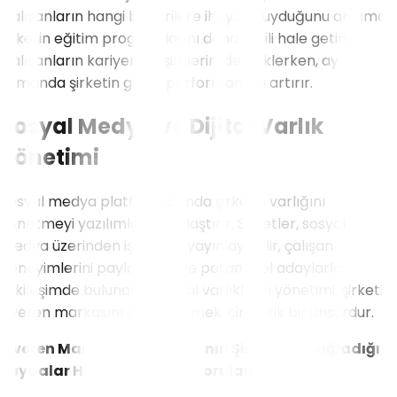
Çalışanların hangi becerilere ihtiyaç duyduğunu anlamak,
şirketin eğitim programlarını daha etkili hale getirir.
Çalışanların kariyer gelişimlerini desteklerken, aynı
zamanda şirketin genel performansını artırır.
Sosyal Medya ve Dijital Varlık
Yönetimi
Sosyal medya platformlarında şirketin varlığını
yönetmeyi yazılımlar kolaylaştırır. Şirketler, sosyal
medya üzerinden iş ilanları yayınlayabilir, çalışan
deneyimlerini paylaşabilir ve potansiyel adaylarla
etkileşimde bulunabilir. Dijital varlıkların yönetimi, şirketin
işveren markasını güçlendirmek için kritik bir unsurdur.
İşveren Markası Yazılımlarının Şirketlere Sağladığı
Faydalar Hakkında Sıkça Sorulan Sorular