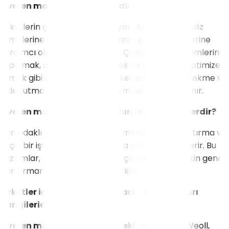
İşveren markası yazılımı nedir?
Şirketlerin çalışan deneyimini yönetmelerine, analiz
etmelerine ve işveren markalarını güçlendirmelerine
yardımcı olan dijital araçlardır. Çalışan geri bildirimlerini
toplamak, anketler düzenlemek ve iş ilanlarını optimize
etmek gibi işlevler sunarak, şirketlerin yetenek çekme ve
elde tutma stratejilerini geliştirmesine olanak tanır.
İşveren markası yazılımlarının faydaları nelerdir?
Veri odaklı karar alma, çalışan memnuniyetini artırma ve
güçlü bir işveren imajı oluşturma gibi unsurları içerir. Bu
yazılımlar, çalışan bağlılığını güçlendirerek şirketin genel
performansını olumlu yönde etkiler.
Şirketler için en iyi işveren markası yazılımları
hangileridir?
İşveren markası yazılımı örnekleri
arasında Weoll,