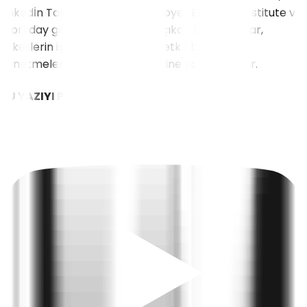
Linkedİn Talent Solutions, Employer Branding Institute ve
Workday gibi platformlar öne çıkar. Bu yazılımlar,
şirketlerin işveren markalarını etkili bir şekilde
yönetmelerine ve geliştirmelerine yardımcı olur.
BU YAZIYI PAYLAŞIN