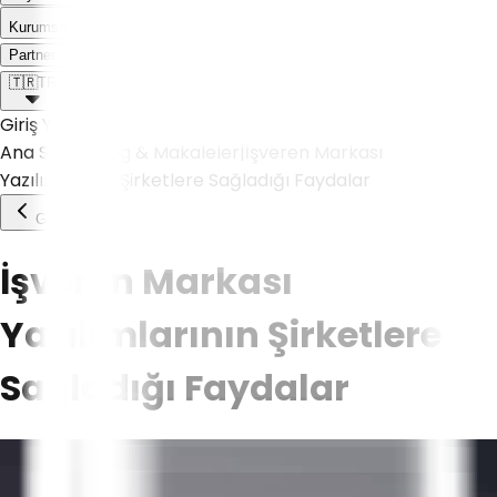
Kurumsal
Weoll dünyası ile tanış!
Partner Olmak İstiyorum
🇹🇷
TR
Giriş Yap
Ana Sayfa
|
Blog & Makaleler
|
İşveren Markası
Yazılımlarının Şirketlere Sağladığı Faydalar
Geri Dön
İşveren Markası
Yazılımlarının Şirketlere
Sağladığı Faydalar