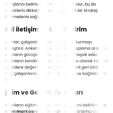
avantajlarını belirlemelerine yardımcı olur, bu da
yeteneklerin dikkatini çekmek için etkili bir strateji
geliştirmelerini sağlar.
Etkili İletişim ve Geri Bildirim
Yazılımlar, çalışanlarla etkili bir iletişim kurmayı
kolaylaştırır. Anketler ve geri bildirim toplama araçları,
çalışanların görüşlerini paylaşmalarını teşvik eder.
Çalışanların kendilerini ifade etmelerine olanak tanır ve
yöneticilere değerli bilgiler sunar. Düzenli geri bildirim
almak, çalışanların gelişimini destekler ve bağlılıklarını
artırır.
Eğitim ve Gelişim Fırsatları
Çalışanların eğitim ve gelişim ihtiyaçlarını belirlemede
işveren markası yazılımı kullanımı
yardımcı olur.