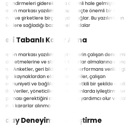
güçlendirmeleri giderek daha önemli hale gelmiştir.
İşveren markası yazılımları, bu süreçte önemli bir rol
oynar ve şirketlere birçok fayda sağlar. Bu yazılımların
şirketlere sağladığı bazı temel faydalar
Veri Tabanlı Karar Alma
İşveren markası yazılımları, şirketlerin çalışan deneyimini
analiz etmelerine ve stratejik kararlar almalarına olanak
tanır. Anketler, geri bildirimler ve performans verileri gibi
çeşitli kaynaklardan elde edilen veriler, çalışan
memnuniyeti ve bağlılığı üzerinde etkili bir şekilde analiz
edilir. Veriler, yöneticilerin hangi alanlarda iyileştirmeler
yapılması gerektiğini anlamalarına yardımcı olur ve daha
bilinçli kararlar alınmasını sağlar.
Aday Deneyimini İyileştirme