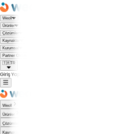
Weoll
Ürünler
Çözümler
Kaynaklar
Kurumsal
Weoll dünyası ile tanış!
Partner Olmak İstiyorum
🇹🇷
TR
Giriş Yap
Weoll
Ürünler
Çözümler
Kaynaklar