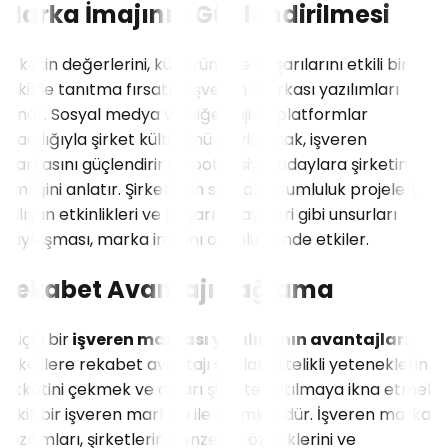
Marka İmajının Güçlendirilmesi
Şirketin değerlerini, kültürünü ve başarılarını etkili bir
şekilde tanıtma fırsatını işveren markası yazılımları
sunar. Sosyal medya ve diğer dijital platformlar
aracılığıyla şirket kültürünü paylaşmak, işveren
markasını güçlendirir ve potansiyel adaylara şirketin
kimliğini anlatır. Şirketlerin sosyal sorumluluk projeleri,
çalışan etkinlikleri ve başarı hikayeleri gibi unsurları
paylaşması, marka imajını olumlu yönde etkiler.
Rekabet Avantajı Sağlama
Güçlü bir
işveren markası yazılımının avantajları
,
şirketlere rekabet avantajı sağlar. Nitelikli yeteneklerin
dikkatini çekmek ve onları şirkete katılmaya ikna etmek,
etkili bir işveren markası ile mümkündür. İşveren markası
yazılımları, şirketlerin benzersiz özelliklerini ve