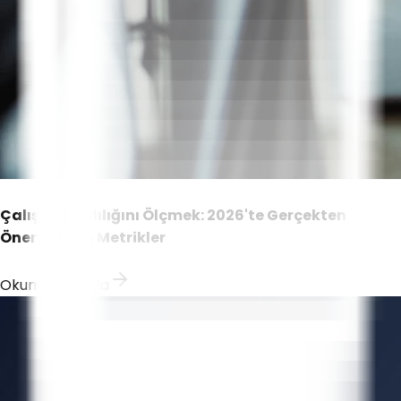
Çalışan Bağlılığını Ölçmek: 2026'te Gerçekten
Önemli Olan Metrikler
Okumaya Başla