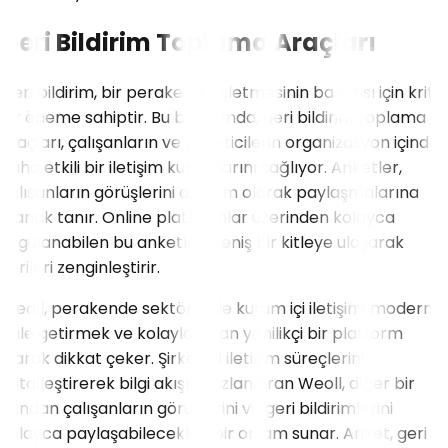
Geri Bildirim Toplama Araçları
Geri bildirim, bir perakende işletmesinin başarısı için kritik
bir öneme sahiptir. Bu bağlamda, geri bildirim toplama
araçları, çalışanların ve yöneticilerin organizasyon içinde
daha etkili bir iletişim kurmalarını sağlıyor. Anketler,
çalışanların görüşlerini anonim olarak paylaşmalarına
olanak tanır. Online platformlar üzerinden kolayca
uygulanabilen bu anketler, geniş bir kitleye ulaşarak
verileri zenginleştirir.
Weoll, perakende sektöründe kurum içi iletişimi modern
hale getirmek ve kolaylaştıran yenilikçi bir platform
olarak dikkat çeker. Şirket içi iletişim süreçlerini
dijitalleştirerek bilgi akışını hızlandıran Weoll, diğer bir
yandan çalışanların görüşlerini ve geri bildirimlerini
kolayca paylaşabilecekleri bir ortam sunar. Anket, geri