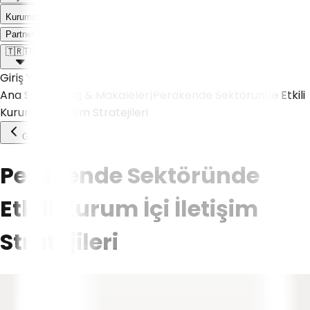
Kurumsal
Weoll dünyası ile tanış!
Partner Olmak İstiyorum
🇹🇷
TR
Giriş Yap
Ana Sayfa
|
Blog & Makaleler
|
Perakende Sektöründe Etkili
Kurum İçi İletişim Stratejileri
Geri Dön
Perakende Sektöründe
Etkili Kurum İçi İletişim
Stratejileri