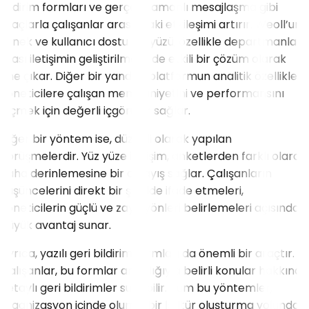
bildirim formları ve gerçek zamanlı mesajlaşma gibi
araçlarla çalışanlar arasındaki etkileşimi artırır. Weoll’un
esnek ve kullanıcı dostu arayüzü, özellikle departmanlar
arası iletişimin geliştirilmesinde etkili bir çözüm olarak
öne çıkar. Diğer bir yandan platformun analitik özellikleri,
yöneticilere çalışan memnuniyetini ve performansını
ölçmek için değerli içgörüler sağlar.
Diğer bir yöntem ise, düzenli olarak yapılan
görüşmelerdir. Yüz yüze iletişim, anketlerden farklı olarak
daha derinlemesine bir anlayış sağlar. Çalışanların
düşüncelerini direkt bir şekilde ifade etmeleri,
yöneticilerin güçlü ve zayıf yönleri belirlemeleri açısından
büyük avantaj sunar.
Ayrıca, yazılı geri bildirim formları da önemli bir araçtır.
Çalışanlar, bu formlar aracılığıyla belirli konular hakkında
detaylı geri bildirimler sunabilir. Tüm bu yöntemler,
organizasyon içinde olumlu bir kültür oluşturma yolunda