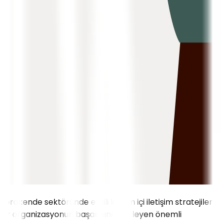
Perakende sektöründe etkili kurum içi iletişim stratejileri,
bir organizasyonun başarısını belirleyen önemli