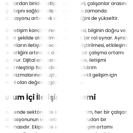
unsurlardan biridir. İletişim stratejileri, çalışanlar arasında
bilgi akışını sağlamakla kalmaz, aynı zamanda
motivasyonu artırarak ekip verimliliğini de yükseltir.
Etkili iletişim kanallarının belirlenmesi, bilginin doğru ve
hızlı bir şekilde aktarılmasında kritik bir rol oynar. Ayrıca,
çalışanların iletişim becerilerinin geliştirilmesi, etkileşimi
ve iş birliğini artırarak daha sağlıklı bir çalışma ortamı
oluşturur. Dijital araçların kullanımı ise, iletişimi
modernleştirip hızlandırırken, geri bildirim
mekanizmalarının oluşturulması, sürekli gelişim için
gerekli olan değerli içgörüleri sağlar.
Kurum İçi İletişimin Önemi
Perakende sektöründe kurum içi iletişim, her bir çalışanın
motivasyonunun ve verimliliğinin doğrudan bir
yansımasıdır. Ekiplerde sağlıklı bir iletişim ortamı