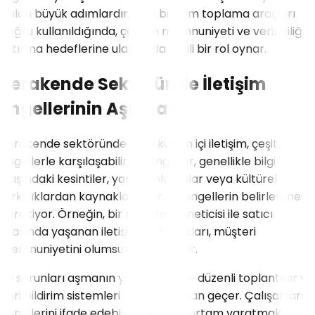
atılan büyük adımlardır. Geri bildirim toplama araçları
doğru kullanıldığında, çalışan memnuniyeti ve verimliliğini
artırma hedeflerine ulaşmada etkili bir rol oynar.
Perakende Sektöründe İletişim
Engellerinin Aşılması
Perakende sektöründe etkili kurum içi iletişim, çeşitli
engellerle karşılaşabilir. Bu engeller, genellikle bilgi
akışındaki kesintiler, yanlış anlamalar veya kültürel
farklılıklardan kaynaklanabilir. Bu engellerin belirlenmesi
gerekiyor. Örneğin, bir mağaza yöneticisi ile satıcı
arasında yaşanan iletişim kopuklukları, müşteri
memnuniyetini olumsuz etkileyebilir.
Bu sorunları aşmanın yolu, öncelikle düzenli toplantılar ve
geri bildirim sistemleri oluşturmaktan geçer. Çalışanların
görüşlerini ifade edebilecekleri bir ortam yaratmak,