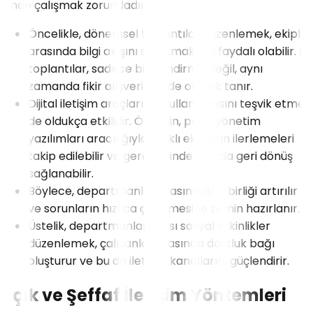
içinde çalışmak zorundadır.
Öncelikle, dönemsel toplantılar düzenlemek, ekipler
arasında bilgi akışını sağlamak için faydalı olabilir. Bu
toplantılar, sadece bilgilendirme değil, aynı
zamanda fikir alışverişine de olanak tanır.
Dijital iletişim araçlarının kullanılmasını teşvik etmek
de oldukça etkilidir. Örneğin, proje yönetim
yazılımları aracılığıyla, farklı ekiplerin ilerlemeleri
takip edilebilir ve gerektiğinde anında geri dönüş
sağlanabilir.
Böylece, departmanlar arasındaki iş birliği artırılır
ve sorunların hızlıca çözülmesine zemin hazırlanır.
Üstelik, departmanlar arası sosyal etkinlikler
düzenlemek, çalışanlar arasında dostluk bağı
oluşturur ve bu da iletişim kanallarını güçlendirir.
Açık ve Şeffaf İletişim Yöntemleri