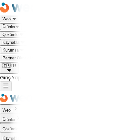
Weoll
Ürünler
Çözümler
Kaynaklar
Kurumsal
Weoll dünyası ile tanış!
Partner Olmak İstiyorum
🇹🇷
TR
Giriş Yap
Weoll
Ürünler
Çözümler
Kaynaklar