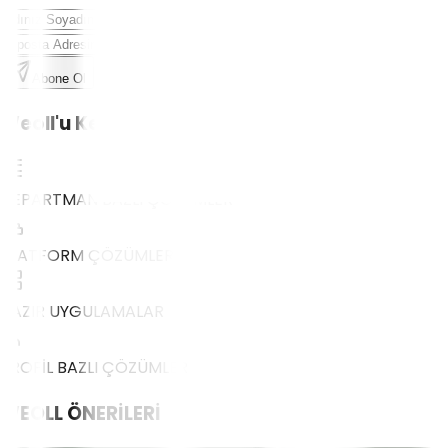
Abone Ol
Weoll'u Keşfet
DEPARTMAN BAZLI ÇÖZÜMLER
PLATFORM ÇÖZÜMLERİ
HAZIR UYGULAMALAR
PROFİL BAZLI ÇÖZÜMLER
WEOLL
ÖNERİLERİ