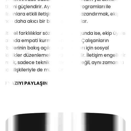
iletişimi güçlendirir. Ayrıca, eğitim programları ile
çalışanlara etkili iletişim becerileri kazandırmak, ekip
içinde daha akıcı bir bilgi akışını sağlar.
Kültürel farklılıklar söz konusu olduğunda ise, ekip üyeleri
arasında empati kurmak önemlidir. Çalışanların
birbirlerinin bakış açılarını anlamaları için sosyal
etkinlikler düzenlemek faydalı olabilir. İletişim engellerini
aşmak, sadece teknik stratejilerle değil, aynı zamanda
insan ilişkileriyle de mümkündür.
BU YAZIYI PAYLAŞIN