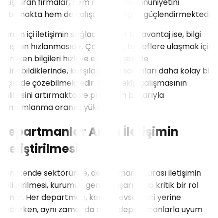
oluşturan firmalar, hem müşteri memnuniyetini
artırmakta hem de çalışan bağlılığını güçlendirmektedir.
Kurum içi iletişimin sağladığı diğer bir avantaj ise, bilgi
akışının hızlanmasıdır. Çalışanlar, hedeflere ulaşmak için
gereken bilgileri hızlı ve etkili bir şekilde
edinebildiklerinde, karşılaştıkları sorunları daha kolay bir
biçimde çözebilmektedir. Bu da, ekip çalışmasının
kalitesini artırmakta ve projelerin başarıyla
tamamlanma oranını yükseltir.
Departmanlar Arası İletişimin
Geliştirilmesi
Perakende sektöründe, departmanlar arası iletişimin
geliştirilmesi, kurumun genel başarısında kritik bir rol
oynar. Her departman, kendi işlevselliğini yerine
getirirken, aynı zamanda diğer departmanlarla uyum