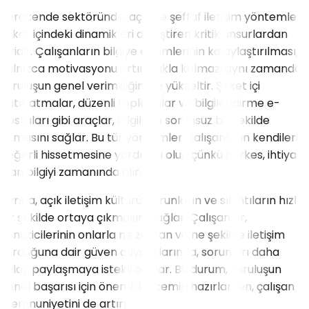
Perakende sektöründe, açık ve şeffaf iletişim yöntemleri,
şirket içindeki dinamikleri değiştiren kritik unsurlardan
biridir. Çalışanların bilgiye erişimlerinin kolaylaştırılması,
yalnızca motivasyonu artırmakla kalmaz, aynı zamanda
kuruluşun genel verimliliğini de yükseltir. Şirket içi
hatırlatmalar, düzenli toplantılar ve bilgilendirme e-
postaları gibi araçlar, bilgilerin sorunsuz bir şekilde
akmasını sağlar. Bu tür yöntemler, çalışanların kendilerini
değerli hissetmesine yardımcı olur; çünkü herkes, ihtiyacı
olan bilgiyi zamanında alır.
Ayrıca, açık iletişim kültürü, sorunların ve sıkıntıların hızlı
bir şekilde ortaya çıkmasını sağlar. Çalışanlar,
yöneticilerinin onlarla ne zaman ve ne şekilde iletişim
kurduğuna dair güven duyduklarında, sorunları daha
kolay paylaşmaya istekli olurlar. Bu durum, kuruluşun
genel başarısı için önemli bir zemin hazırlarken, çalışan
memnuniyetini de artırır.