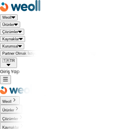
Weoll
Ürünler
Çözümler
Kaynaklar
Kurumsal
Weoll dünyası ile tanış!
Partner Olmak İstiyorum
🇹🇷
TR
Giriş Yap
Weoll
Ürünler
Çözümler
Kaynaklar