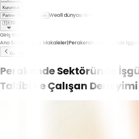
Kurumsal
Weoll dünyası ile tanış!
Partner Olmak İstiyorum
🇹🇷
TR
Giriş Yap
Ana Sayfa
|
Blog & Makaleler
|
Perakende Sektöründe İşgücü 
Geri Dön
Perakende Sektöründe İşgüc
Takibi ve Çalışan Deneyimi