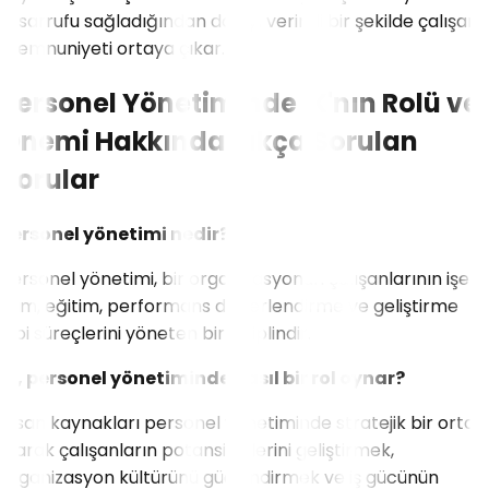
tasarrufu sağladığından dolayı verimli bir şekilde çalışan
memnuniyeti ortaya çıkar.
Personel Yönetiminde İK'nın Rolü ve
Önemi Hakkında Sıkça Sorulan
Sorular
Personel yönetimi nedir?
Personel yönetimi, bir organizasyonun çalışanlarının işe
alım, eğitim, performans değerlendirme ve geliştirme
gibi süreçlerini yöneten bir disiplindir.
İK, personel yönetiminde nasıl bir rol oynar?
İnsan kaynakları personel yönetiminde stratejik bir ortak
olarak çalışanların potansiyellerini geliştirmek,
organizasyon kültürünü güçlendirmek ve iş gücünün