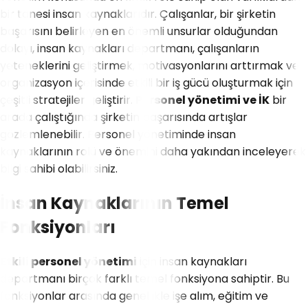
bir tanesi insan kaynaklarıdır. Çalışanlar, bir şirketin
başarısını belirleyen en önemli unsurlar olduğundan
dolayı, insan kaynakları departmanı, çalışanların
yeteneklerini geliştirmek, motivasyonlarını arttırmak ve
organizasyon içerisinde etkili bir iş gücü oluşturmak için
çeşitli stratejiler geliştirir.
Personel yönetimi ve İK
bir
arada çalıştığında şirketin başarısında artışlar
gözlemlenebilir. Personel yönetiminde insan
kaynaklarının rolü ve önemini daha yakından inceleyerek
bilgi sahibi olabilirsiniz.
İnsan Kaynaklarının Temel
Fonksiyonları
Etkili personel yönetimi
için insan kaynakları
departmanı birçok farklı temel fonksiyona sahiptir. Bu
fonksiyonlar arasında genellikle işe alım, eğitim ve