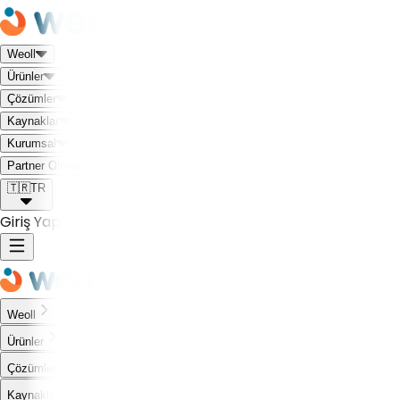
Weoll
Ürünler
Çözümler
Kaynaklar
Kurumsal
Weoll dünyası ile tanış!
Partner Olmak İstiyorum
🇹🇷
TR
Giriş Yap
Weoll
Ürünler
Çözümler
Kaynaklar