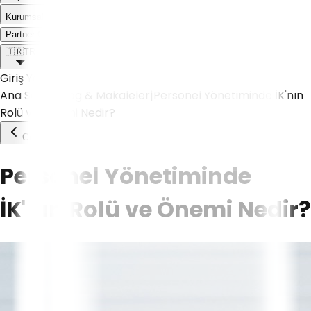
Kurumsal
Weoll dünyası ile tanış!
Partner Olmak İstiyorum
🇹🇷
TR
Giriş Yap
Ana Sayfa
|
Blog & Makaleler
|
Personel Yönetiminde İK'nın
Rolü ve Önemi Nedir?
Geri Dön
Personel Yönetiminde
İK'nın Rolü ve Önemi Nedir?