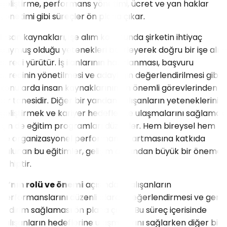
geliştirme, performans yönetimi, ücret ve yan haklar
yönetimi gibi süreçler ön plana çıkar.
İnsan kaynakları, işe alım konusunda şirketin ihtiyaç
duymuş olduğu yetenekleri belirleyerek doğru bir işe alım
süreci yürütür. İş ilanlarının hazırlanması, başvuru
sürecinin yönetilmesi ve adaylığın değerlendirilmesi gibi
konularda insan kaynaklarının en önemli görevlerinden
bir tanesidir. Diğer bir yandan çalışanların yeteneklerini
geliştirmek ve kariyer hedeflerine ulaşmalarını sağlamak
için de eğitim programları düzenler. Hem bireysel hem
de organizasyonel performansın artmasına katkıda
bulunan bu eğitimler, gelişim açısından büyük bir öneme
sahiptir.
IK’nın rolü ve önemi
açısından çalışanların
performanslarını düzenli olarak değerlendirmesi ve geri
bildirim sağlaması ön plana çıkar. Bu süreç içerisinde
çalışanların hedeflerine ulaşmalarını sağlarken diğer bir