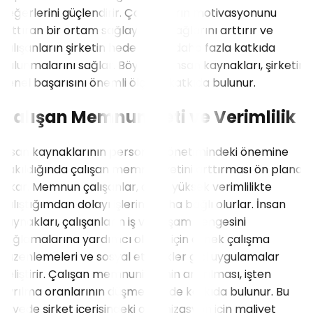
değerlerini güçlendirir. Çalışanların motivasyonunu
arttıran bir ortam sağlayarak, bağlarını arttırır ve
çalışanların şirketin hedeflerine daha fazla katkıda
bulunmalarını sağlar. Böylelikle insan kaynakları, şirketin
genel başarısını önemli ölçüde katkıda bulunur.
Çalışan Memnuniyeti ve Verimlilik
İnsan kaynaklarının personel yönetimindeki önemine
bakıldığında çalışan memnuniyetini arttırması ön plana
çıkar. Memnun çalışanlar, daha yüksek verimlilikte
çalıştığımdan dolayı işlerine daha bağlı olurlar. İnsan
kaynakları, çalışanların iş ve yaşam dengesini
sağlamalarına yardımcı olmak için esnek çalışma
düzenlemeleri ve sosyal etkinlikler gibi uygulamalar
geliştirir. Çalışan memnuniyetinin artırılması, işten
ayrılma oranlarının düşmesine de katkıda bulunur. Bu
sayede şirket içerisindeki organizasyon için maliyet