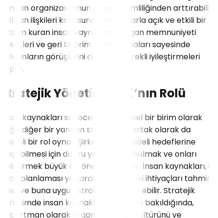
yandan organizasyonun genel verimliliğinden arttırabilir.
Çalışan ilişkileri konusunda çalışanlarla açık ve etkili bir
iletişim kuran insan kaynakları, çalışan memnuniyeti
anketleri ve geri bildirim mekanizmaları sayesinde
çalışanların görüşlerini dinler ve gerekli iyileştirmeleri
yapar.
Stratejik Yönetimde İK’nın Rolü
İnsan kaynakları sadece operasyonel bir birim olarak
değil, diğer bir yandan stratejik bir ortak olarak da
önemli bir rol oynar. Şirketin uzun vadeli hedeflerine
ulaşabilmesi için doğru yetenekleri bulmak ve onları
geliştirmek büyük bir öneme sahiptir. İnsan kaynakları, iş
gücü planlaması yaparak gelecekteki ihtiyaçları tahmin
eder ve buna uygun stratejiler geliştirebilir. Stratejik
yönetimde insan kaynaklarının rolüne bakıldığında,
departman olarak organizasyonun kültürünü ve