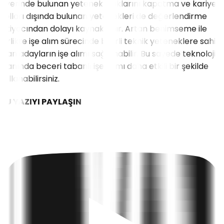
işyerinde bulunan yetenek açıklarını kapatma ve kariyer
yolları dışında bulunan yetenekleri de değerlendirme
ihtiyacından dolayı kaynaklanır. Artan benimseme ile
birlikte işe alım sürecinde belirli teknik yeteneklere sahip
olan adayların işe alımı sağlanabilir. Bu sayede teknoloji
alanında beceri tabanlı işe alımı daha etkili bir şekilde
kullanabilirsiniz.
BU YAZIYI PAYLAŞIN