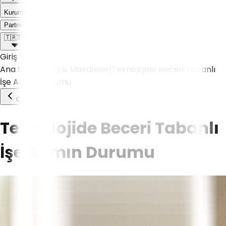
Kurumsal
Weoll dünyası ile tanış!
Partner Olmak İstiyorum
🇹🇷
TR
Giriş Yap
Ana Sayfa
|
Blog & Makaleler
|
Teknolojide Beceri Tabanlı
İşe Alımın Durumu
Geri Dön
Teknolojide Beceri Tabanlı
İşe Alımın Durumu