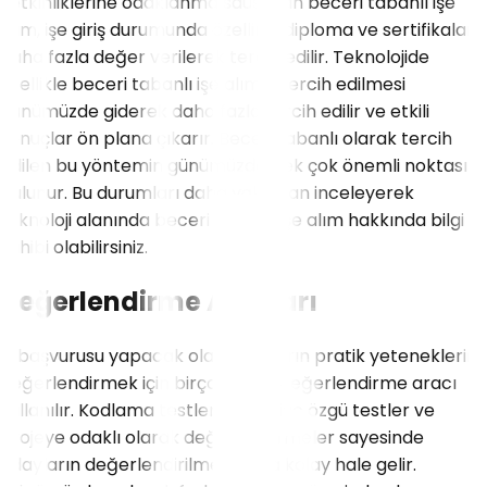
yetkinliklerine odaklanma saüşayan beceri tabanlı işe
alım, işe giriş durumunda özellikle diploma ve sertifikalar
daha fazla değer verilerek tercih edilir. Teknolojide
özellikle beceri tabanlı işe alımın tercih edilmesi
günümüzde giderek daha fazla tercih edilir ve etkili
sonuçlar ön plana çıkarır. Beceri tabanlı olarak tercih
edilen bu yöntemin günümüzde pek çok önemli noktası
bulunur. Bu durumları daha yakından inceleyerek
teknoloji alanında beceri tabanlı işe alım hakkında bilgi
sahibi olabilirsiniz.
Değerlendirme Araçları
İş başvurusu yapacak olan adayların pratik yeteneklerini
değerlendirmek için birçok farklı değerlendirme aracı
kullanılır. Kodlama testleri, beceriye özgü testler ve
projeye odaklı olarak değerlendirmeler sayesinde
adayların değerlendirilmesi daha kolay hale gelir.