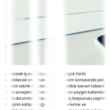
Günümüzde iş sektörü açısından birçok farklı
çalışılabilecek alan bulunsa da, işe alım konusunda pek
çok farklı teknik ön plana çıkar. Özellikle beceri tabanlı
işe alım süreçleri teknoloji alanında en yaygın kullanılan
işe alım durumları arasında yer alır. İş başvurusu yapmış
olan kişinin sahip olduğu pratik becelerine ve