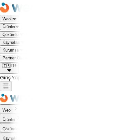
Weoll
Ürünler
Çözümler
Kaynaklar
Kurumsal
Weoll dünyası ile tanış!
Partner Olmak İstiyorum
🇹🇷
TR
Giriş Yap
Weoll
Ürünler
Çözümler
Kaynaklar