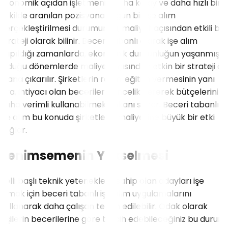
Ekonomik açıdan işletmenin daha kolay ve daha hızlı bir
şekilde aranılan pozisyona uygun bir işe alım
gerçekleştirilmesi durumunda, maliyet açısından etkili bir
strateji olarak bilinir. Beceri tabanlı olarak işe alım
yapıldığı zamanlarda, ekonomik durgunluğun yaşanmış
olduğu dönemlerde maliyet açısından etkin bir strateji ön
plana çıkarılır. Şirketlerin resmi eğitim vermesinin yanı
sıra, ihtiyacı olan becerilere öncelik vererek bütçelerini
daha verimli kullanabilmek imkanı sunar. Beceri tabanlı
işe alım bu konuda şirketlerin maliyetine büyük bir etki
sağlar.
Benimsemenin Yükselmesi
Belli başlı teknik yeteneklere sahip olan adayları işe
almak için beceri tabanlı işe alım uygulamalarını
kullanarak daha çalışan tercih edilebilir. Odak olarak
kişilerin becerilerine göre tercih edebileceğiniz bu durum,