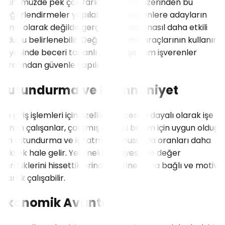
Günümüzde pek çok farklı platform üzerinden bu
değerlendirmeler yapılabilir ve işverenlere adayların
sanal olarak değilde gerçek dünyada nasıl daha etkili
olduğu belirlenebilir. Değerlendirme araçlarının kullanımı
sayesinde beceri tabanlı olarak işe alım işverenler
tarafından güvenle yapılabilir.
Tutundurma ve Memnuniyet
İşe giriş işlemleri için özellikle beceriye dayalı olarak işe
alınan çalışanlar, çalışmış olduğu bölüm için uygun olduğu
için tutundurma ve iş tatmini konusunda oranları daha
yüksek hale gelir. Yetenekleri sayesinde değer
gördüklerini hissettiklerinde işlerine daha bağlı ve motive
olarak çalışabilir.
Ekonomik Avantajı