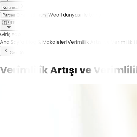
Kurumsal
Weoll dünyası ile tanış!
Partner Olmak İstiyorum
🇹🇷
TR
Giriş Yap
Ana Sayfa
|
Blog & Makaleler
|
Verimlilik Artışı ve Verimlili
Geri Dön
Verimlilik Artışı ve Veriml