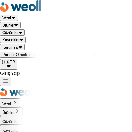
Weoll
Ürünler
Çözümler
Kaynaklar
Kurumsal
Weoll dünyası ile tanış!
Partner Olmak İstiyorum
🇹🇷
TR
Giriş Yap
Weoll
Ürünler
Çözümler
Kaynaklar